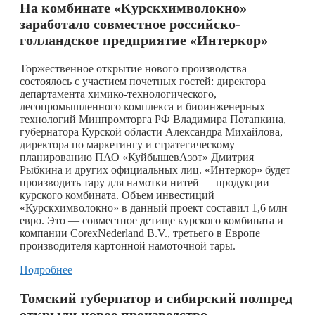
На комбинате «Курскхимволокно»
заработало совместное российско-
голландское предприятие «Интеркор»
Торжественное открытие нового производства
состоялось с участием почетных гостей: директора
департамента химико-технологического,
лесопромышленного комплекса и биоинженерных
технологий Минпромторга РФ Владимира Потапкина,
губернатора Курской области Александра Михайлова,
директора по маркетингу и стратегическому
планированию ПАО «КуйбышевАзот» Дмитрия
Рыбкина и других официальных лиц. «Интеркор» будет
производить тару для намотки нитей — продукции
курского комбината. Объем инвестиций
«Курскхимволокно» в данный проект составил 1,6 млн
евро. Это — совместное детище курского комбината и
компании CorexNederland B.V., третьего в Европе
производителя картонной намоточной тары.
Подробнее
Томский губернатор и сибирский полпред
открыли новое производство