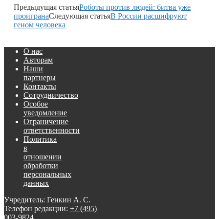
Предыдущая статья
Роботы против людей: битва уже
проиграна
Следующая статья
В России расшифруют
геном человека
О нас
Авторам
Наши
партнеры
Контакты
Сотрудничество
Особое
уведомление
Ограничение
ответственности
Политика
в
отношении
обработки
персональных
данных
Учредитель: Генкин А. С.
Телефон редакции:
+7 (495)
003-9824