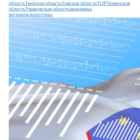
область
Тверская область
Томская область
ТОР
Тюменская
область
Ульяновская область
экономика
регионов
энергетика