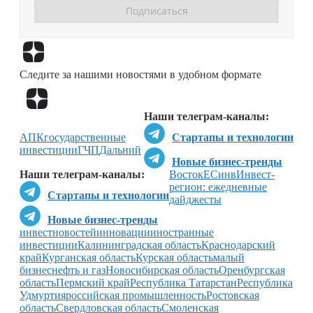
Перейти в
Дзен
Следите за нашими новостями в удобном формате
Перейти в
Дзен
Наши телеграм-каналы:
АПК
государственные
Стартапы и технологии
инвестиции
ГЧП
Дальний
Новые бизнес-тренды
Наши телеграм-каналы:
Восток
ЕС
инв
Инвест-
регион: ежедневные
Стартапы и технологии
дайджесты
Новые бизнес-тренды
инвестновостей
инновации
иностранные
инвестиции
Калининградская область
Краснодарский
край
Курганская область
Курская область
малый
бизнес
нефть и газ
Новосибирская область
Оренбургская
область
Пермский край
Республика Татарстан
Республика
Удмуртия
российская промышленность
Ростовская
область
Свердловская область
Смоленская