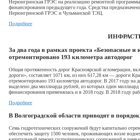
Нерюнгринская ГРЭС на реализацию ремонтной программы 2
финансирования предыдущего года. Средства предназначены
Нерюнгринской ГРЭС и Чульманской ТЭЦ.
Подробнее
ИНФРАСТ
За два года в рамках проекта «Безопасные и
отремонтировано 193 километра автодорог
Общая протяженность дорог Красноярской агломерации, вк
дороги», составляет 1071 км, из них 617,28 км — дороги Кр
отремонтировано 193 километра автодорог. В 2017 году на
выделено два миллиарда рублей, из которых один миллиард 
финансирования применялась и в 2018 году. В 2018 году раб
Подробнее
В Волгоградской области приводят в порядо
Семь гидротехнических сооружений будут капитально отрем
обеспечить защиту 1500 человек, проживающих возле водое
капитальный ремонт гидротехнических сооружений в рамка