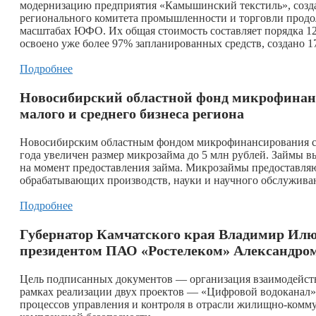
модернизацию предприятия «Камышинский текстиль», созда
регионального комитета промышленности и торговли продо
масштабах ЮФО. Их общая стоимость составляет порядка 12
освоено уже более 97% запланированных средств, создано 
Подробнее
Новосибирский областной фонд микрофинан
малого и среднего бизнеса региона
Новосибирским областным фондом микрофинансирования суб
года увеличен размер микрозайма до 5 млн рублей. Займы 
на момент предоставления займа. Микрозаймы предоставляю
обрабатывающих производств, науки и научного обслуживани
Подробнее
Губернатор Камчатского края Владимир Илюх
президентом ПАО «Ростелеком» Александр
Цель подписанных документов — организация взаимодейств
рамках реализации двух проектов — «Цифровой водоканал» 
процессов управления и контроля в отрасли жилищно-комму