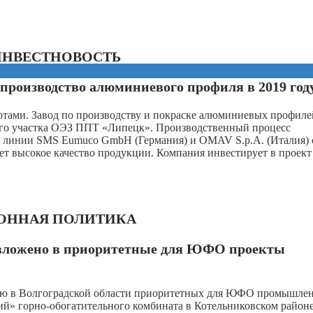
ИНВЕСТНОВОСТЬ
производство алюминиевого профиля в 2019 год
отами. Завод по производству и покраске алюминиевых профиле
ого участка ОЭЗ ППТ «Липецк». Производственный процесс
й линии SMS Eumuco GmbH (Германия) и OMAV S.p.A. (Италия) 
ет высокое качество продукции. Компания инвестирует в проект
ОННАЯ ПОЛИТИКА
у вложено в приоритетные для ЮФО проекты
ацию в Волгоградской области приоритетных для ЮФО промышле
й» горно-обогатительного комбината в Котельниковском районе