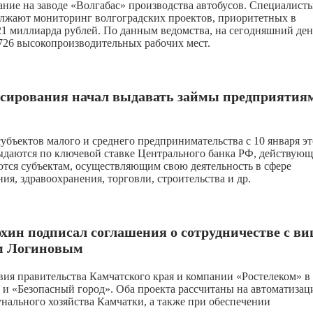
ние на заводе «Волгабас» производства автобусов. Специалист
лжают мониторинг волгоградских проектов, приоритетных в
1 миллиарда рублей. По данным ведомства, на сегодняшний ден
1726 высокопроизводительных рабочих мест.
сирования начал выдавать займы предприятия
ъектов малого и среднего предпринимательства с 10 января эт
выдаются по ключевой ставке Центрального банка РФ, действую
тся субъектам, осуществляющим свою деятельность в сфере
я, здравоохранения, торговли, строительства и др.
ин подписал соглашения о сотрудничестве с ви
ом Логиновым
ия правительства Камчатского края и компании «Ростелеком» в
и «Безопасный город». Оба проекта рассчитаны на автоматиза
нального хозяйства Камчатки, а также при обеспечении