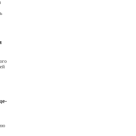
ы
ь
м
ого
щей
це-
цию