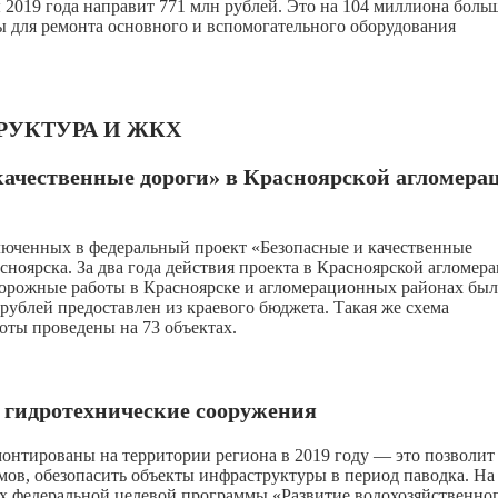
019 года направит 771 млн рублей. Это на 104 миллиона боль
 для ремонта основного и вспомогательного оборудования
РУКТУРА И ЖКХ
 качественные дороги» в Красноярской агломера
люченных в федеральный проект «Безопасные и качественные
асноярска. За два года действия проекта в Красноярской агломер
 дорожные работы в Красноярске и агломерационных районах бы
рублей предоставлен из краевого бюджета. Такая же схема
оты проведены на 73 объектах.
к гидротехнические сооружения
онтированы на территории региона в 2019 году — это позволит
мов, обезопасить объекты инфраструктуры в период паводка. На
х федеральной целевой программы «Развитие водохозяйственно