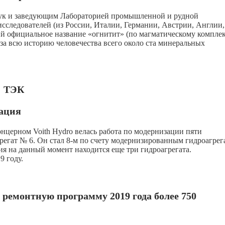
аук и заведующим Лабораторией промышленной и рудной
сследователей (из России, Италии, Германии, Австрии, Англии,
 официальное название «огнитит» (по магматическому компле
 за всю историю человечества всего около ста минеральных
ТЭК
ация
онцерном Voith Hydro велась работа по модернизации пяти
регат № 6. Он стал 8-м по счету модернизированным гидроагрег
ия на данный момент находится еще три гидроагрегата.
9 году.
ремонтную программу 2019 года более 750