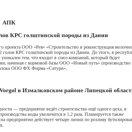
АПК
олов КРС голштинской породы из Дании
го проекта ООО «Рея» «Строительство и реконструкция молочн
 голов КРС голштинской породы из Дании. До этого, в респуб
 уникален тем, что входит в союз компаний, который будет
ии, начиная с кормовой базы ООО «Новый путь» (производство
 молока ООО ФХ Фирма «Сатурн».
Vorgol в Измалковском районе Липецкой област
ости — предприятие ведёт строительство ещё одного цеха, в
роизводства воды увеличится в 1,2 раза. Планируется также
 на предприятии действует четыре линии по розливу бутилиров
ц.