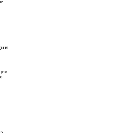
ше
ции
ации
ло
го