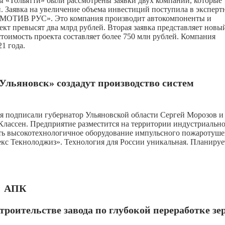
ы «Тольятти» были рассмотрены заявки двух компаний, которые
. Заявка на увеличение объема инвестиций поступила в экспер
МОТИВ РУС». Это компания производит автокомпоненты и
ект превысят два млрд рублей. Вторая заявка представляет новы
стоимость проекта составляет более 750 млн рублей. Компания
1 года.
Ульяновск» создадут производство систем
я подписали губернатор Ульяновской области Сергей Морозов и
ассен. Предприятие разместится на территории индустриальн
ть высокотехнологичное оборудование импульсного пожаротуш
с Текнолоджиз». Технология для России уникальная. Планируе
АПК
роительстве завода по глубокой переработке зе