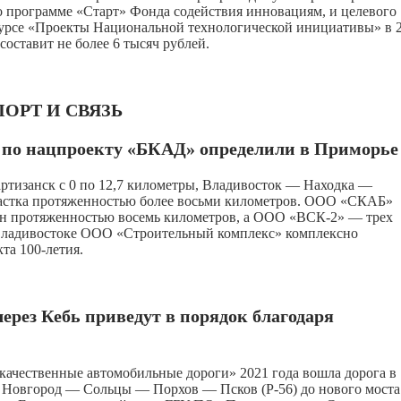
 по программе «Старт» Фонда содействия инновациям, и целевого
нкурсе «Проекты Национальной технологической инициативы» в 
составит не более 6 тысяч рублей.
ОРТ И СВЯЗЬ
г по нацпроекту «БКАД» определили в Приморье
тизанск с 0 по 12,7 километры, Владивосток — Находка —
астка протяженностью более восьми километров. ООО «СКАБ»
сан протяженностью восемь километров, а ООО «ВСК-2» — трех
Владивостоке ООО «Строительный комплекс» комплексно
та 100-летия.
через Кебь приведут в порядок благодаря
 качественные автомобильные дороги» 2021 года вошла дорога в
й Новгород — Сольцы — Порхов — Псков (Р-56) до нового моста