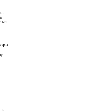
го
а
ться
тора
ву
.
н.