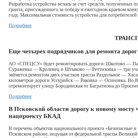
Разработка устройства велась за счет средств, полученных
гранта, присужденного за победу в ежегодном краевом ко
году. Максимальная стоимость устройства для потребителей 
Подробнее
ТРАНСП
Еще четырех подрядчиков для ремонта доро
АО «СПЕЦСУ» будет ремонтировать дороги: Шкотово — Пар
Суражевка — Кролевец и Штыково — Реттиховка — три уч
займется ремонтом двух участков трассы Раздольное — Ха
километров дороги Уссурийск — Раковка — Осиновка. Во 
отремонтирует улицу Бородинская от Багратиона до Проспек
Подробнее
В Псковской области дорогу к новому мосту 
нацпроекту БКАД
В перечень объектов национального проекта «Безопасные и
Псковском районе, ведущая от федеральной трассы Велики