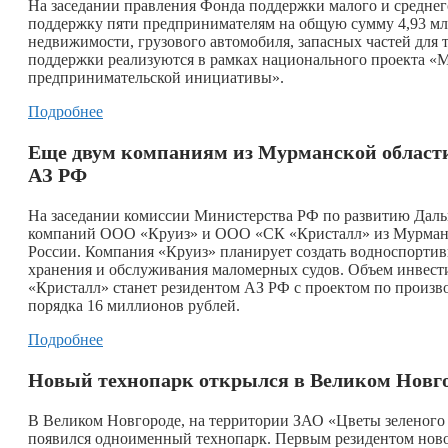
На заседании правления Фонда поддержки малого и среднег
поддержку пяти предпринимателям на общую сумму 4,93 млн
недвижимости, грузового автомобиля, запасных частей для 
поддержки реализуются в рамках национального проекта «
предпринимательской инициативы».
Подробнее
Еще двум компаниям из Мурманской области 
АЗ РФ
На заседании комиссии Министерства РФ по развитию Даль
компаний ООО «Круиз» и ООО «СК «Кристалл» из Мурманск
России. Компания «Круиз» планирует создать водноспортив
хранения и обслуживания маломерных судов. Объем инвести
«Кристалл» станет резидентом АЗ РФ с проектом по произ
порядка 16 миллионов рублей.
Подробнее
Новый технопарк открылся в Великом Новг
В Великом Новгороде, на территории ЗАО «Цветы зеленого 
появился одноименный технопарк. Первым резидентом ново