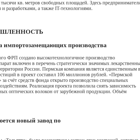
 тысячи кв. метров свободных площадей. Здесь предпринимател
и разработками, а также IT-технологиями.
ШЛЕННОСТЬ
а импортозамещающих производства
го ФРП создано высокотехнологичное производство
арат включен в перечень стратегически значимых лекарственн
территории России. Пермская компания является единственным 
естиций в проект составил 106 миллионов рублей. «Пермской
за счёт средств фонда открыто производство специальных
здействиям. Реализация проекта позволила снять зависимость
ьных оптических волокон от зарубежной продукции. Объём
оется новый завод по