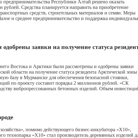
о предпринимательства Республики Алтай решено оказать
 рублей. Средства планируется направить на приобретение
транспортных средств, строительных материалов и семян. Меры
Малое и среднее предпринимательство и поддержка индивидуаль
одобрены заявки на получение статуса резиден
него Востока и Арктики были рассмотрены и одобрены заявки
ой области на получение статуса резидента Арктической зоны
ную базу в Мурманске для обеспечения безопасной стоянки,
ций по проекту составит порядка 2 миллионов рублей. «СК
водству вибропрессованных бетонных изделий. Объем инвестици
ороде
хозяйства», помимо действующего бизнес-инкубатора «Х10»,
го технопарка «Х10» стал производитель деревянных изделий д