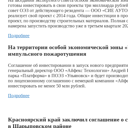
На заседании экспертного совета особой экономической зон
готовы инвестировать в свои проекты три миллиарда рублей
совет ОЭЗ от действующего резидента — ООО «СИЕ АУТО
реализует свой проект с 2014 года. Общие инвестиции в про
проект, по производству строительных материалов. Полная 
намерена запустить производство уже в третьем квартале 202
Подробнее
На территории особой экономической зоны «
импульсного пожаротушения
Соглашение об инвестировании в запуск нового предприяти
генеральный директор ООО «Айфекс Технологии» Андрей Кл
парка «Платформа» в ПОЭЗ «Ульяновск» и будет производи
по лицензионному соглашению с немецкой компании «Айфек
инвестировать не менее 50 млн рублей.
Подробнее
Красноярский край заключил соглашение о ст
в Шарыповском районе