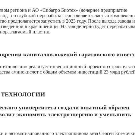
твом региона и АО «Сибагро Биотех» (дочернее предприятие
ода по глубокой переработке зерна является частью комплексно
о предполагается запустить в 2023 году. После выхода завода н
зведенной в крае пшеницы. На заводе зерно будет перерабатыва
биоразлагаемый пластик.
ощрении капиталовложений саратовского инвес
технологии» реализует инвестиционный проект по строительст
одства аминокислот с общим объемом инвестиций 23 млрд рублей
И ТЕХНОЛОГИИ
еского университета создали опытный образец
зволит экономить электроэнергию и уменьшить
ки и автоматизированного электропривода вуза Сергей Еремочки