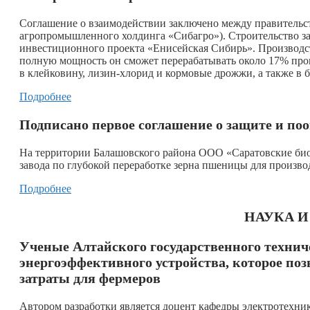
Соглашение о взаимодействии заключено между правительс
агропромышленного холдинга «Сибагро»). Строительство зав
инвестиционного проекта «Енисейская Сибирь». Производств
полную мощность он сможет перерабатывать около 17% прои
в клейковину, лизин-хлорид и кормовые дрожжи, а также в 
Подробнее
Подписано первое соглашение о защите и по
На территории Балашовского района ООО «Саратовские био
завода по глубокой переработке зерна пшеницы для произв
Подробнее
НАУКА 
Ученые Алтайского государственного технич
энергоэффективного устройства,
которое по
затраты для фермеров
Автором разработки является доцент кафедры электротехни