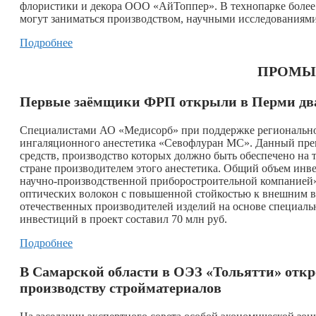
флористики и декора ООО «АйТоппер». В технопарке более
могут заниматься производством, научными исследованиями 
Подробнее
ПРОМЫ
Первые заёмщики ФРП открыли в Перми дв
Специалистами АО «Медисорб» при поддержке регионально
ингаляционного анестетика «Севофлуран МС». Данный преп
средств, производство которых должно быть обеспечено на 
стране производителем этого анестетика. Общий объем инв
научно-производственной приборостроительной компанией» 
оптических волокон с повышенной стойкостью к внешним во
отечественных производителей изделий на основе специал
инвестиций в проект составил 70 млн руб.
Подробнее
В Самарской области в ОЭЗ «Тольятти» откр
производству стройматериалов