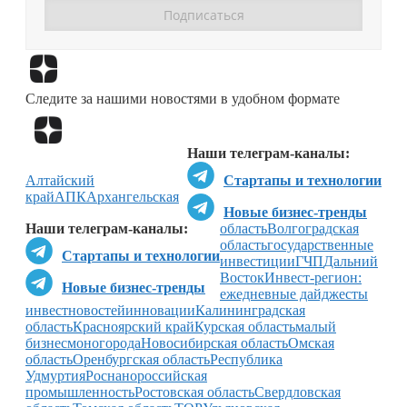
Перейти в
Дзен
Следите за нашими новостями в удобном формате
Перейти в
Дзен
Наши телеграм-каналы:
Алтайский
Стартапы и технологии
край
АПК
Архангельская
Новые бизнес-тренды
Наши телеграм-каналы:
область
Волгоградская
область
государственные
Стартапы и технологии
инвестиции
ГЧП
Дальний
Восток
Инвест-регион:
Новые бизнес-тренды
ежедневные дайджесты
инвестновостей
инновации
Калининградская
область
Красноярский край
Курская область
малый
бизнес
моногорода
Новосибирская область
Омская
область
Оренбургская область
Республика
Удмуртия
Роснано
российская
промышленность
Ростовская область
Свердловская