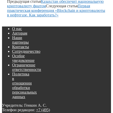
Предыдущая статья
Казахстан обеспечит национальную
криптовалюту фиатом
Следующая статья
Первая
практическая конференция «Blockchain и криптовалюты
в нефтегазе. Как заработать?»
О нас
Авторам
Наши
партнеры
Контакты
Сотрудничество
Особое
уведомление
Ограничение
ответственности
Политика
в
отношении
обработки
персональных
данных
Учредитель: Генкин А. С.
Телефон редакции:
+7 (495)