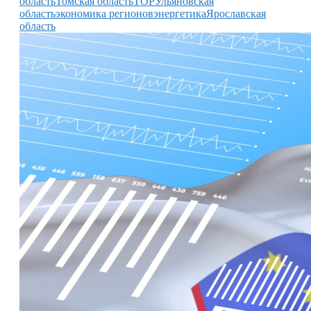
область
Томская область
ТОР
Ульяновская
область
экономика регионов
энергетика
Ярославская
область