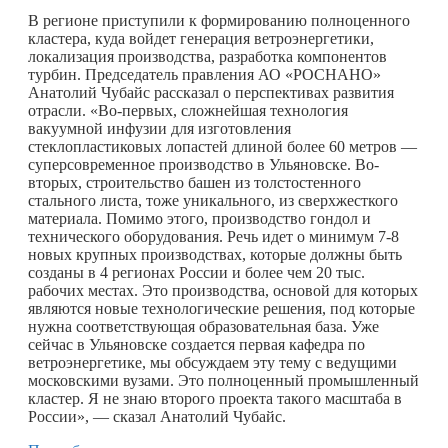
В регионе приступили к формированию полноценного
кластера, куда войдет генерация ветроэнергетики,
локализация производства, разработка компонентов
турбин. Председатель правления АО «РОСНАНО»
Анатолий Чубайс рассказал о перспективах развития
отрасли. «Во-первых, сложнейшая технология
вакуумной инфузии для изготовления
стеклопластиковых лопастей длиной более 60 метров —
суперсовременное производство в Ульяновске. Во-
вторых, строительство башен из толстостенного
стального листа, тоже уникального, из сверхжесткого
материала. Помимо этого, производство гондол и
технического оборудования. Речь идет о минимум 7-8
новых крупных производствах, которые должны быть
созданы в 4 регионах России и более чем 20 тыс.
рабочих местах. Это производства, основой для которых
являются новые технологические решения, под которые
нужна соответствующая образовательная база. Уже
сейчас в Ульяновске создается первая кафедра по
ветроэнергетике, мы обсуждаем эту тему с ведущими
московскими вузами. Это полноценный промышленный
кластер. Я не знаю второго проекта такого масштаба в
России», — сказал Анатолий Чубайс.