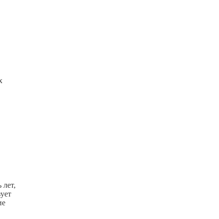
х
 лет,
зует
ие