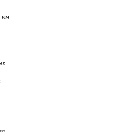
7 км
ые
х
дят