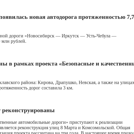
появилась новая автодорога протяженностью 7,
ьной дороги «Новосибирск — Иркутск — Усть-Чебула —
 млн рублей.
ны в рамках проекта «Безопасные и качественн
авского района: Кирова, Драпушко, Невская, а также на улица
ротяженность дорог составила 3 км.
т реконструированы
ственные автомобильные дороги» приступают к реализации
вляется реконструкция улиц 8 Марта и Комсомольской. Общая
изация проекта рассчитана на три года. В настоящее время прохо