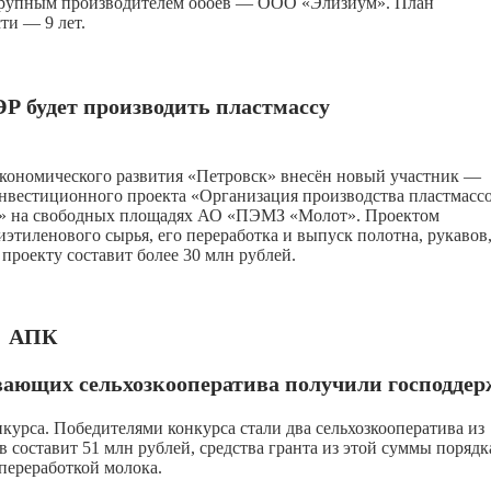
 крупным производителем обоев — ООО «Элизиум». План
ти — 9 лет.
Р будет производить пластмассу
экономического развития «Петровск» внесён новый участник —
нвестиционного проекта «Организация производства пластмасс
ья» на свободных площадях АО «ПЭМЗ «Молот». Проектом
тиленового сырья, его переработка и выпуск полотна, рукавов
роекту составит более 30 млн рублей.
АПК
вающих сельхозкооператива получили господде
урса. Победителями конкурса стали два сельхозкооператива из
составит 51 млн рублей, средства гранта из этой суммы порядк
переработкой молока.