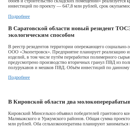
обоев и строительство складских помещений» реализуется
инвестиций по проекту — 647,8 млн рублей, срок окупаемос
Подробнее
В Саратовской области новый резидент ТОСЭ
экологическим способом
В реестр резидентов территории опережающего социально-
ООО «Экопетровск». Предприятие планирует реализацию и
изделий, в том числе путём переработки полимерного сыр
предусмотрено производство вторичных гранул ПВД из полиэ
полурукавов и мешков ПВД. Объём инвестиций по данному п
Подробнее
В Кировской области два молокоперерабаты
Кировский Минсельхоз объявил победителей грантового конк
Малмыжского и Уржумского районов. Общая сумма проектов 
млн рублей. Оба сельхозкооператива планируют заниматься 