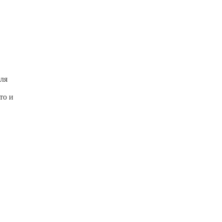
ля
то и