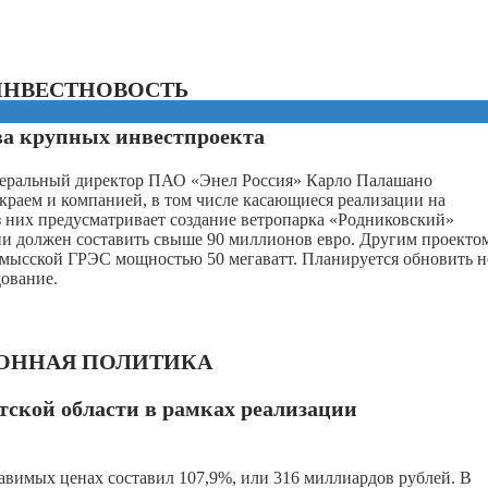
ИНВЕСТНОВОСТЬ
ва крупных инвестпроекта
енеральный директор ПАО «Энел Россия» Карло Палашано
краем и компанией, в том числе касающиеся реализации на
 них предусматривает создание ветропарка «Родниковский»
и должен составить свыше 90 миллионов евро. Другим проекто
омысской ГРЭС мощностью 50 мегаватт. Планируется обновить н
ование.
ОННАЯ ПОЛИТИКА
утской области в рамках реализации
авимых ценах составил 107,9%, или 316 миллиардов рублей. В