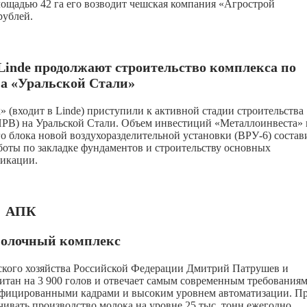
лощадью 42 га его возводит чешская компания «Агрострой
рублей.
Linde продолжают строительство комплекса по
на «Уральской Стали»
(входит в Linde) приступили к активной стадии строительства
(ПРВ) на Уральской Стали. Объем инвестиций «Металлоинвеста» 
 блока новой воздухоразделительной установки (ВРУ-6) состав
боты по закладке фундаментов и строительству основных
икации.
АПК
молочный комплекс
ского хозяйства Российской Федерации Дмитрий Патрушев и
тан на 3 900 голов и отвечает самым современным требованиям
лифицированными кадрами и высоким уровнем автоматизации. П
ивать производство молока на уровне 25 тыс. тонн ежегодно.