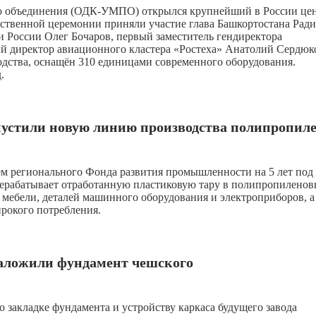
го объединения (ОДК-УМПО) открылся крупнейший в России це
ественной церемонии приняли участие глава Башкортостана Рад
 России Олег Бочаров, первый заместитель гендиректора
й директор авиационного кластера «Ростеха» Анатолий Сердюк
дства, оснащён 310 единицами современного оборудования.
.
пустили новую линию производства полипропил
м регионального Фонда развития промышленности на 5 лет под
рерабатывает отработанную пластиковую тару в полипропиленов
 мебели, деталей машинного оборудования и электроприборов, а
ирокого потребления.
заложили фундамент чешского
 закладке фундамента и устройству каркаса будущего завода