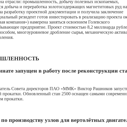
на отрасли: промышленность, добычу полезных ископаемых,
ся добыча и переработка золотосодержащих магнетитовых руд н
 разработку проектной документации и получила заключение
циальный резидент готов инвестировать в реализацию проекта о
я компания») намерена заняться освоением Голевского
бывающее предприятие. Проект стоимостью 8,2 миллиарда рубл
особом, многоуровневое дробление сырья, механическую акти
оления.
ШЛЕННОСТЬ
нате запущен в работу после реконструкции ст
едатель Совета директоров ПАО «ММК» Виктор Рашников запуст
чей прокатки. Обновленный стан 2500 оснащен самыми современ
ом прокатки.
по производству узлов для вертолётных двигате