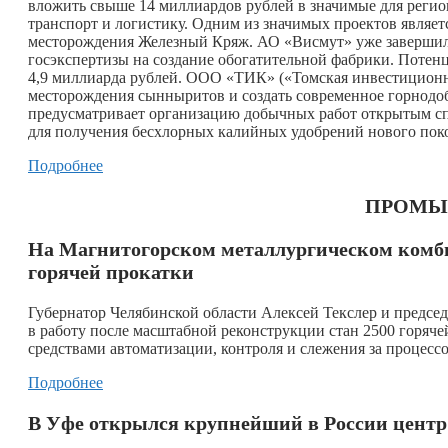
вложить свыше 14 миллиардов рублей в значимые для регио
транспорт и логистику. Одним из значимых проектов являет
месторождения Железный Кряж. АО «Висмут» уже завершила
госэкспертизы на создание обогатительной фабрики. Потен
4,9 миллиарда рублей. ООО «ТИК» («Томская инвестиционна
месторождения сынныритов и создать современное горнодо
предусматривает организацию добычных работ открытым сп
для получения бесхлорных калийных удобрений нового пок
Подробнее
ПРОМЫ
На Магнитогорском металлургическом комби
горячей прокатки
Губернатор Челябинской области Алексей Текслер и предс
в работу после масштабной реконструкции стан 2500 горя
средствами автоматизации, контроля и слежения за процесс
Подробнее
В Уфе открылся крупнейший в России центр 