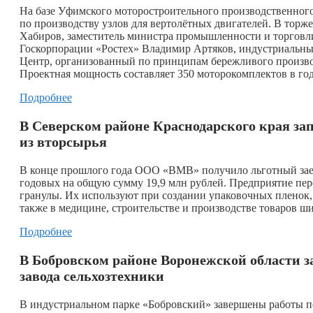
На базе Уфимского моторостроительного производственно
по производству узлов для вертолётных двигателей. В торж
Хабиров, заместитель министра промышленности и торговли
Госкорпорации «Ростех» Владимир Артяков, индустриальны
Центр, организованный по принципам бережливого произво
Проектная мощность составляет 350 моторокомплектов в год
Подробнее
В Северском районе Краснодарского края за
из вторсырья
В конце прошлого года ООО «ВМВ» получило льготный зае
годовых на общую сумму 19,9 млн рублей. Предприятие пе
гранулы. Их используют при создании упаковочных пленок,
также в медицине, строительстве и производстве товаров ш
Подробнее
В Бобровском районе Воронежской области 
завода сельхозтехники
В индустриальном парке «Бобровский» завершены работы по