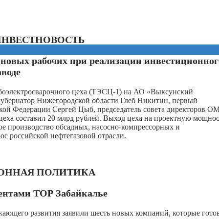
ИНВЕСТНОВОСТЬ
0 новых рабочих при реализации инвестиционног
аводе
убоэлектросварочного цеха (ТЭСЦ-1) на АО «Выксунский
губернатор Нижегородской области Глеб Никитин, первый
кой Федерации Сергей Цыб, председатель совета директоров О
еха составил 20 млрд рублей. Выход цеха на проектную мощнос
ое производство обсадных, насосно-компрессорных и
ос российской нефтегазовой отрасли.
ОННАЯ ПОЛИТИКА
ентами ТОР Забайкалье
жающего развития заявили шесть новых компаний, которые гото