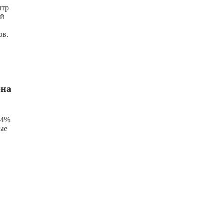
нтр
ий
ов.
ена
 4%
ые