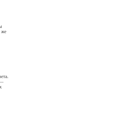
ы
 же
ета.
 —
х