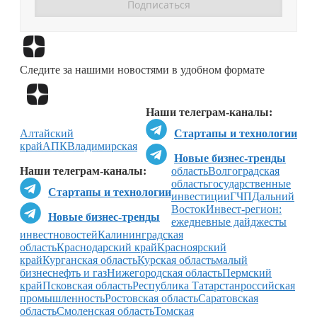
Перейти в
Дзен
Следите за нашими новостями в удобном формате
Перейти в
Дзен
Наши телеграм-каналы:
Алтайский
Стартапы и технологии
край
АПК
Владимирская
Новые бизнес-тренды
Наши телеграм-каналы:
область
Волгоградская
область
государственные
Стартапы и технологии
инвестиции
ГЧП
Дальний
Восток
Инвест-регион:
Новые бизнес-тренды
ежедневные дайджесты
инвестновостей
Калининградская
область
Краснодарский край
Красноярский
край
Курганская область
Курская область
малый
бизнес
нефть и газ
Нижегородская область
Пермский
край
Псковская область
Республика Татарстан
российская
промышленность
Ростовская область
Саратовская
область
Смоленская область
Томская