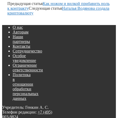
Предыдущая статья
Как ножом и вилкой прибавить ноль
к контракту
Следующая статья
Наталья Водянова создала
криптовалюту
О нас
Авторам
Наши
партнеры
Контакты
Сотрудничество
Особое
уведомление
Ограничение
ответственности
Политика
в
отношении
обработки
персональных
данных
Учредитель: Генкин А. С.
Телефон редакции:
+7 (495)
003-9824