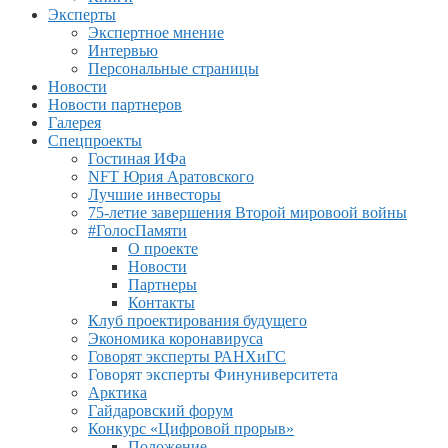
Эксперты
Экспертное мнение
Интервью
Персональные страницы
Новости
Новости партнеров
Галерея
Спецпроекты
Гостиная ИФа
NFT Юрия Аратовского
Лучшие инвесторы
75-летие завершения Второй мировоой войны
#ГолосПамяти
О проекте
Новости
Партнеры
Контакты
Клуб проектирования будущего
Экономика коронавируса
Говорят эксперты РАНХиГС
Говорят эксперты Финуниверситета
Арктика
Гайдаровский форум
Конкурс «Цифровой прорыв»
Положение