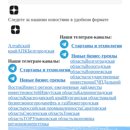
Перейти в
Дзен
Следите за нашими новостями в удобном формате
Перейти в
Дзен
Наши телеграм-каналы:
Алтайский
Стартапы и технологии
край
АПК
Белгородcкая
Новые бизнес-тренды
Наши телеграм-каналы:
область
Волгоградская
область
Вологодская
Стартапы и технологии
область
Воронежская
область
государственные
Новые бизнес-тренды
инвестиции
ГЧП
Дальний
Восток
Инвест-регион: ежедневные дайджесты
инвестновостей
Иркутская область
Калининградская
область
Краснодарский край
Курганская область
малый
бизнес
моногорода
нефть и газ
Нижегородская
область
российская промышленность
Саратовская
область
Смоленская область
Томская
область
ТОР
Ульяновская область
экономика
регионов
энергетика