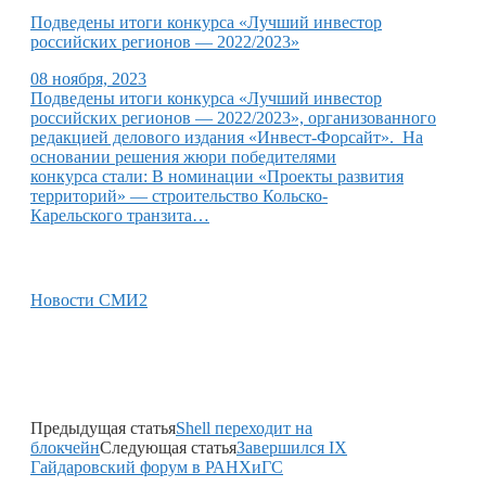
Подведены итоги конкурса «Лучший инвестор
российских регионов — 2022/2023»
08 ноября, 2023
Подведены итоги конкурса «Лучший инвестор
российских регионов — 2022/2023», организованного
редакцией делового издания «Инвест-Форсайт». На
основании решения жюри победителями
конкурса стали: В номинации «Проекты развития
территорий» — строительство Кольско-
Карельского транзита…
Новости СМИ2
Предыдущая статья
Shell переходит на
блокчейн
Следующая статья
Завершился IX
Гайдаровский форум в РАНХиГС