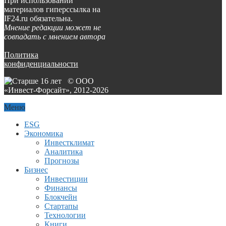
При использовании
материалов гиперссылка на
IF24.ru обязательна.
Мнение редакции может не
совпадать с мнением автора
Политика
конфиденциальности
© ООО
«Инвест-Форсайт», 2012-
2026
Меню
ESG
Экономика
Инвестклимат
Аналитика
Прогнозы
Бизнес
Инвестиции
Финансы
Блокчейн
Стартапы
Технологии
Книги