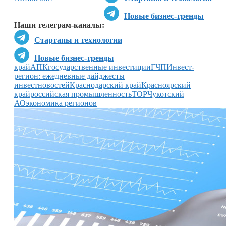
Новые бизнес-тренды
Наши телеграм-каналы:
Стартапы и технологии
Новые бизнес-тренды
край
АПК
государственные инвестиции
ГЧП
Инвест-
регион: ежедневные дайджесты
инвестновостей
Краснодарский край
Красноярский
край
российская промышленность
ТОР
Чукотский
АО
экономика регионов