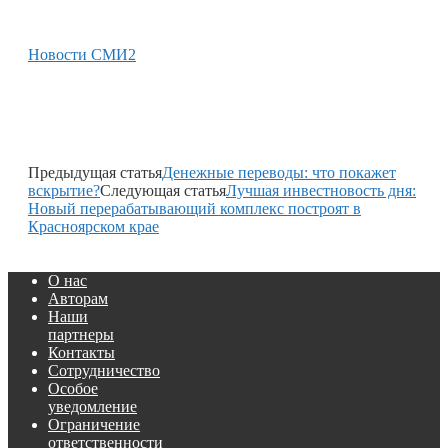
Новости СМИ2
Предыдущая статья
Денежные переводы: что покажет
вскрытие?
Следующая статья
Лучшая инвестновость дня:
Новый перерабатывающий комплекс построят в
Красноярском крае
О нас
Авторам
Наши
партнеры
Контакты
Сотрудничество
Особое
уведомление
Ограничение
ответственности