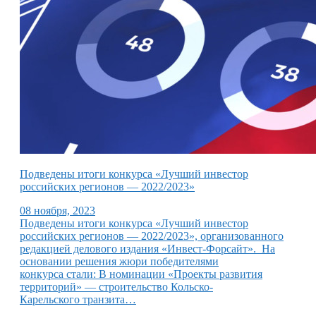
Подведены итоги конкурса «Лучший инвестор
российских регионов — 2022/2023»
08 ноября, 2023
Подведены итоги конкурса «Лучший инвестор
российских регионов — 2022/2023», организованного
редакцией делового издания «Инвест-Форсайт». На
основании решения жюри победителями
конкурса стали: В номинации «Проекты развития
территорий» — строительство Кольско-
Карельского транзита…