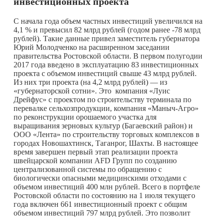
инвестиционных проекта
С начала года объем частных инвестиций увеличился на
4,1 % и превысил 82 млрд рублей (годом ранее -78 млрд
рублей). Такие данные привел заместитель губернатора
Юрий Молодченко на расширенном заседании
правительства Ростовской области. В первом полугодии
2017 года введено в эксплуатацию 83 инвестиционных
проекта с объемом инвестиций свыше 43 млрд рублей.
Из них три проекта (на 4,2 млрд рублей) — из
«губернаторской сотни». Это компания «Луис
Дрейфус» с проектом по строительству терминала по
перевалке сельхозпродукции, компания «Маныч-Агро»
по реконструкции орошаемого участка для
выращивания зерновых культур (Багаевский район) и
ООО «Лента» по строительству торговых комплексов в
городах Новошахтинск, Таганрог, Шахты. В настоящее
время завершен первый этап реализации проекта
швейцарской компании AFD Групп по созданию
централизованной системы по обращению с
биологически опасными медицинскими отходами с
объемом инвестиций 400 млн рублей. Всего в портфеле
Ростовской области по состоянию на 1 июля текущего
года включен 661 инвестиционный проект с общим
объемом инвестиций 797 млрд рублей. Это позволит