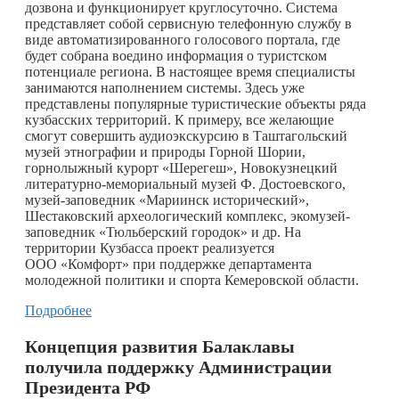
дозвона и функционирует круглосуточно. Система
представляет собой сервисную телефонную службу в
виде автоматизированного голосового портала, где
будет собрана воедино информация о туристском
потенциале региона. В настоящее время специалисты
занимаются наполнением системы. Здесь уже
представлены популярные туристические объекты ряда
кузбасских территорий. К примеру, все желающие
смогут совершить аудиоэкскурсию в Таштагольский
музей этнографии и природы Горной Шории,
горнолыжный курорт «Шерегеш», Новокузнецкий
литературно-мемориальный музей Ф. Достоевского,
музей-заповедник «Мариинск исторический»,
Шестаковский археологический комплекс, экомузей-
заповедник «Тюльберский городок» и др. На
территории Кузбасса проект реализуется
ООО «Комфорт» при поддержке департамента
молодежной политики и спорта Кемеровской области.
Подробнее
Концепция развития Балаклавы
получила поддержку Администрации
Президента РФ