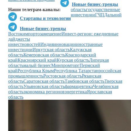
Новые бизнес-тренды
Наши телеграм-каналы:
область
государственные
инвестиции
ГЧП
Дальний
Стартапы и технологии
Новые бизнес-тренды
Восток
импортозамещение
Инвест-регион: ежедневные
дайджесты
инвестновостей
Индия
инновации
иностранные
инвестиции
Иркутская область
Калужская
область
Кемеровская область
Краснодарский
край
Красноярский край
Курская область
Липецкая
область
малый бизнес
Минпромторг
Пермский
край
Республика Крым
Республика Татарстан
российская
промышленность
Ростовская область
Рязанская
область
Саратовская область
Тамбовская область
Тверская
область
Ульяновская область
фармацевтика
Челябинская
область
экономика регионов
энергетика
Ярославская
область