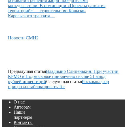
основании решения жюри победителями
конкурса стали: В номинации «Проекты развития
территорий» — строительство Кольско-
Карельского транзита…
Новости СМИ2
Предыдущая статья
Владимир Слипенькин: При участии
КРМО в Подмосковье привлечено свыше 51 млрд
рублей инвестиций
Следующая статья
Роскомнадзор
пригрозил заблокировать Tor
О нас
Авторам
Наши
партнеры
Контакты