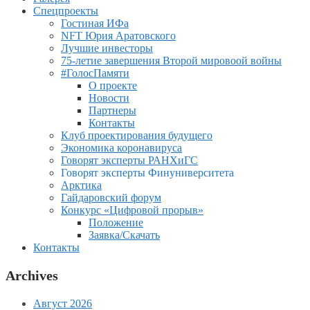
Спецпроекты
Гостиная ИФа
NFT Юрия Аратовского
Лучшие инвесторы
75-летие завершения Второй мировоой войны
#ГолосПамяти
О проекте
Новости
Партнеры
Контакты
Клуб проектирования будущего
Экономика коронавируса
Говорят эксперты РАНХиГС
Говорят эксперты Финуниверситета
Арктика
Гайдаровский форум
Конкурс «Цифровой прорыв»
Положение
Заявка/Скачать
Контакты
Archives
Август 2026