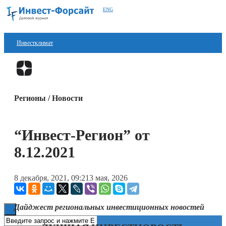
ENG
Инвестклимат
Финансы
Перейти в
Дзен
Инвестиции
Регионы / Новости
Блокчейн
Стартапы
“Инвест-Регион” от
Технологии
8.12.2021
ESG
8 декабря, 2021, 09:21
3 мая, 2026
Книги
Дайджест региональных инвестиционных новостей