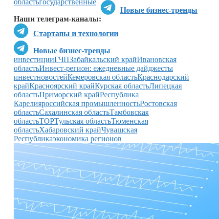
область
государственные
Новые бизнес-тренды
Наши телеграм-каналы:
Стартапы и технологии
Новые бизнес-тренды
инвестиции
ГЧП
Забайкальский край
Ивановская
область
Инвест-регион: ежедневные дайджесты
инвестновостей
Кемеровская область
Краснодарский
край
Красноярский край
Курская область
Липецкая
область
Приморский край
Республика
Карелия
российская промышленность
Ростовская
область
Сахалинская область
Тамбовская
область
ТОР
Тульская область
Тюменская
область
Хабаровский край
Чувашская
Республика
экономика регионов