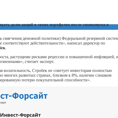
ащать долю акций в своих портфелях после симпозиума в
сть смягчения денежной политики) Федеральной резервной систе
 соответствуют действительности», написал директор по
бек
.
роста, растущими рисками рецессии и повышенной инфляцией, 
езненными», считает эксперт.
я волатильность, Стробек не советует инвесторам полностью
 во многих развитых странах, близком к 8%, наличие слишком
нтированную потерю покупательной способности».
 Инвест-Форсайт