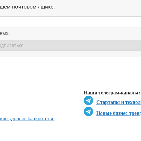
ашем почтовом ящике.
нных.
Перейти в
Перейти в
Д
Наши телеграм-каналы:
Стартапы и технол
Новые бизнес-трен
жили удобное банкротство