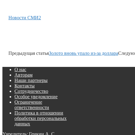
Новости СМИ2
Предыдущая статья
Золото вновь упало из-за доллара
Следующ
О нас
Авторам
Наши партнеры
Контакты
Сотрудничество
Особое уведомление
Ограничение
ответственности
Политика в отношении
обработки персональных
данных
Учредитель: Генкин А. С.