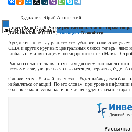
Книги
Художник: Юрий Аратовский
Инвестбанк Credit Suisse рекомендовал инвесторам сокр
Джексон-Хоуле (США),
сообщает
Bloomberg.
Аргументы в пользу раннего «голубиного разворота» (то е
США и других крупных центральных банков теперь «явно не
глобальным инвестициям швейцарского банка
Майкл Стро
Рынки сейчас сталкиваются с замедлением экономического 
поэтому «следующие несколько месяцев, вероятно, будут бол
Однако, хотя в ближайшие месяцы будет наблюдаться больша
избавляться от акций. По его словам, при уровне инфляции
большого количества наличных денег будет означать «гара
Рассылка