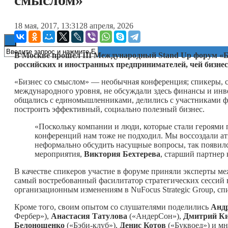
Книги
18 мая, 2017, 13:31
28 апреля, 2026
В Москве прошел III Международный
Stand
Up
форум «Б
российских и иностранных предпринимателей, чей бизне
«Бизнес со смыслом» — необычная конференция; спикеры, 
международного уровня, не обсуждали здесь финансы и ин
общались с единомышленниками, делились с участниками фо
построить эффективный, социально полезный бизнес.
«Поскольку компании и люди, которые стали героями 
конференций нам тоже не подходил. Мы воссоздали атм
неформально обсудить насущные вопросы, так появил
мероприятия,
Виктория Бехтерева
, старший партнер
В качестве спикеров участие в форуме приняли эксперты межд
самый востребованный фасилитатор стратегических сесси
организационным изменениям в NuFocus Strategic Group, с
Кроме того, своим опытом со слушателями поделились
Анд
Фербер»),
Анастасия Татулова
(«АндерСон»),
Дмитрий К
Белонощенко
(«Бэби-клуб»),
Денис Котов
(«Буквоед») и мн