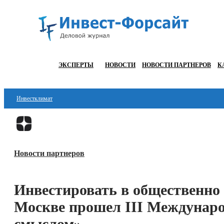
ЭКСПЕРТЫ
НОВОСТИ
НОВОСТИ ПАРТНЕРОВ
К
Инвестклимат
Финансы
Инвестиции
Новости партнеров
Блокчейн
Стартапы
Инвестировать в общественно
Технологии
Москве прошел III Междунаро
ESG
смыслом»