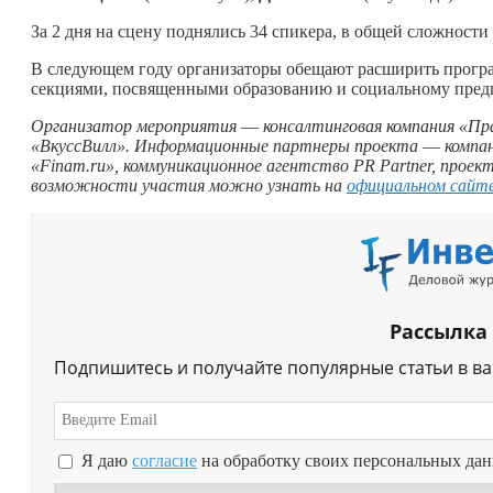
За 2 дня на сцену поднялись 34 спикера, в общей сложности 
В следующем году организаторы обещают расширить програ
секциями, посвященными образованию и социальному пред
Организатор мероприятия
—
консалтинговая компания «Пр
«ВкуссВилл». Информационные партнеры проекта
—
компа
«
Finam
.
ru
», коммуникационное агентство
PR
Partner
, проек
возможности участия можно узнать на
официальном сайт
Рассылка
Подпишитесь и получайте популярные статьи в в
Я даю
согласие
на обработку своих персональных да