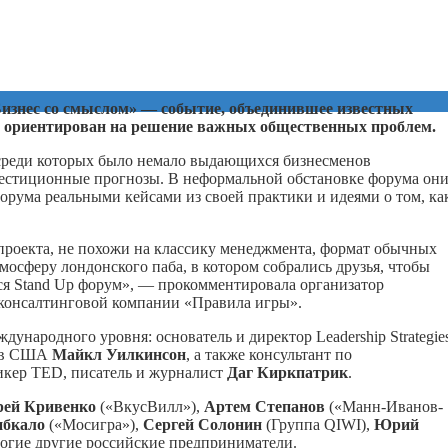
изнес со смыслом» — событие, объединившее известных
с ориентирован на решение важных общественных проблем.
среди которых было немало выдающихся бизнесменов
вестиционные прогнозы. В неформальной обстановке форума он
рума реальными кейсами из своей практики и идеями о том, ка
проекта, не похожи на классику менеджмента, формат обычных
осферу лондонского паба, в котором собрались друзья, чтобы
ся Stand Up форум», — прокомментировала организатор
 консалтинговой компании «Правила игры».
ународного уровня: основатель и директор Leadership Strategies
й в США
Майкл Уилкинсон
, а также консультант по
пикер TED, писатель и журналист
Даг Киркпатрик
.
рей Кривенко
(«ВкусВилл»),
Артем Степанов
(«Манн-Иванов-
ибкало
(«Мосигра»),
Сергей Солонин
(Группа QIWI),
Юрий
огие другие российские предприниматели.