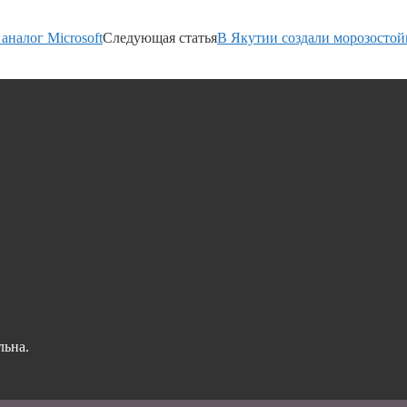
аналог Microsoft
Следующая статья
В Якутии создали морозостой
льна.