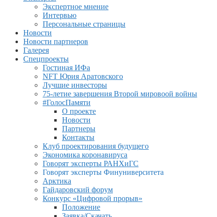
Экспертное мнение
Интервью
Персональные страницы
Новости
Новости партнеров
Галерея
Спецпроекты
Гостиная ИФа
NFT Юрия Аратовского
Лучшие инвесторы
75-летие завершения Второй мировоой войны
#ГолосПамяти
О проекте
Новости
Партнеры
Контакты
Клуб проектирования будущего
Экономика коронавируса
Говорят эксперты РАНХиГС
Говорят эксперты Финуниверситета
Арктика
Гайдаровский форум
Конкурс «Цифровой прорыв»
Положение
Заявка/Скачать