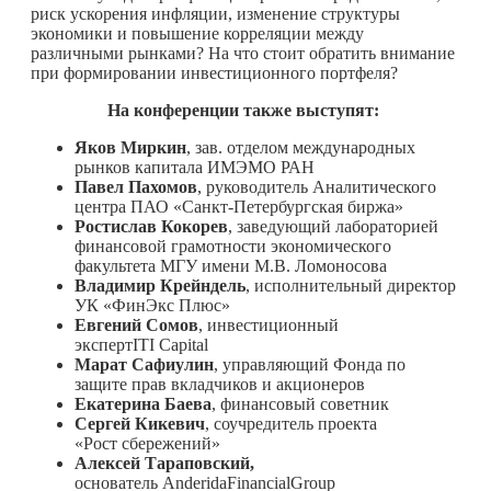
риск ускорения инфляции, изменение структуры
экономики и повышение корреляции между
различными рынками? На что стоит обратить внимание
при формировании инвестиционного портфеля?
На конференции также выступят:
Яков Миркин
, зав. отделом международных
рынков капитала ИМЭМО РАН
Павел Пахомов
, руководитель Аналитического
центра ПАО «Санкт-Петербургская биржа»
Ростислав Кокорев
, заведующий лабораторией
финансовой грамотности экономического
факультета МГУ имени М.В. Ломоносова
Владимир Крейндель
, исполнительный директор
УК «ФинЭкс Плюс»
Евгений Сомов
, инвестиционный
экспертITI Capital
Марат Сафиулин
, управляющий Фонда по
защите прав вкладчиков и акционеров
Екатерина Баева
, финансовый советник
Сергей Кикевич
, соучредитель проекта
«Рост сбережений»
Алексей Тараповский,
основатель AnderidaFinancialGroup