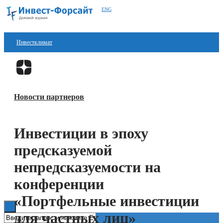
ENG
Инвестклимат
Финансы
Перейти в
Дзен
Инвестиции
Новости партнеров
Блокчейн
Стартапы
Инвестиции в эпоху
Технологии
предсказуемой
ESG
непредсказуемости на
конференции
Книги
«Портфельные инвестиции
для частных лиц»