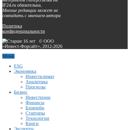
IF24.ru обязательна.
Мнение редакции может не
совпадать с мнением автора
Политика
конфиденциальности
© ООО
«Инвест-Форсайт», 2012-
2026
Меню
ESG
Экономика
Инвестклимат
Аналитика
Прогнозы
Бизнес
Инвестиции
Финансы
Блокчейн
Стартапы
Технологии
Книги
Эксперты