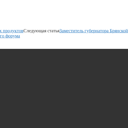
х продуктов
Следующая статья
Заместитель губернатора Брянской
го форума