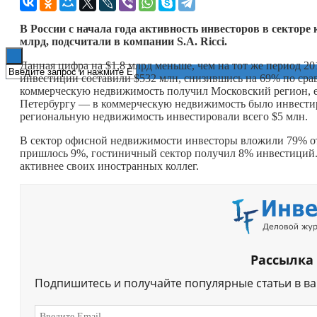
Книги
В России с начала года активность инвесторов в секторе
млрд, подсчитали в компании S.A. Ricci.
Данная цифра на $1,8 млрд меньше, чем на тот же период 201
инвестиции составили $532 млн, снизившись на 69% по сра
коммерческую недвижимость получил Московский регион, ег
Петербургу — в коммерческую недвижимость было инвестир
региональную недвижимость инвестировали всего $5 млн.
В сектор офисной недвижимости инвесторы вложили 79% от
пришлось 9%, гостиничный сектор получил 8% инвестиций. 
активнее своих иностранных коллег.
Рассылка
Подпишитесь и получайте популярные статьи в в