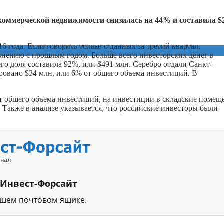
 коммерческой недвижимости снизилась на 44% и составила $
6 года. Если говорить только о данных за третий квартал,
внению с прошлым годом. Больше всего инвесторских денег в
о доля составила 92%, или $491 млн. Серебро отдали Санкт-
овано $34 млн, или 6% от общего объема инвестиций. В
 общего объема инвестиций, на инвестиции в складские помещ
Также в анализе указывается, что российские инвесторы были
 Инвест-Форсайт
ашем почтовом ящике.