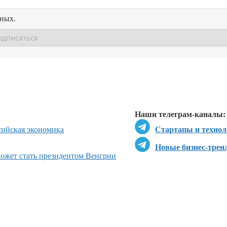
нных.
Перейти в
Перейти в
Д
Наши телеграм-каналы:
сийская экономика
Стартапы и технол
Новые бизнес-трен
может стать президентом Венгрии