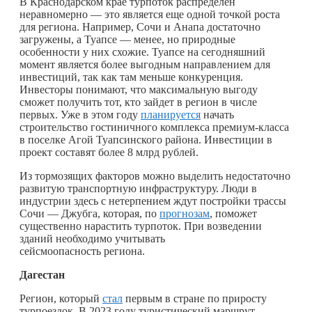
В Краснодарском крае турпоток распределен
неравномерно — это является еще одной точкой роста
для региона. Например, Сочи и Анапа достаточно
загружены, а Туапсе — менее, но природные
особенности у них схожие. Туапсе на сегодняшний
момент является более выгодным направлением для
инвестиций, так как там меньше конкуренция.
Инвесторы понимают, что максимальную выгоду
сможет получить тот, кто зайдет в регион в числе
первых. Уже в этом году
планируется
начать
строительство гостиничного комплекса премиум-класса
в поселке Агой Туапсинского района. Инвестиции в
проект составят более 8 млрд рублей.
Из тормозящих факторов можно выделить недостаточно
развитую транспортную инфраструктуру. Люди в
индустрии здесь с нетерпением ждут постройки трассы
Сочи — Джубга, которая, по
прогнозам
, поможет
существенно нарастить турпоток. При возведении
зданий необходимо учитывать
сейсмоопасность региона.
Дагестан
Регион, который
стал
первым в стране по приросту
турпоездок. В 2023 году туристический маршрут