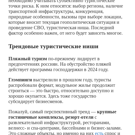
необходимо учитывать субъективно туристические
точки риска. К ним относятся: выбор региона, наличие
транспортной инфраструктуры, конкуренция,
природные особенности, вызовы при выборе локации,
которые вносит текущая геополитическая ситуация и
проведение СВО, туристическая ниша. Последний
фактор особенно важен, от него будет зависеть многое.
Трендовые туристические ниши
Пляжный туризм
по-прежнему лидирует в
предпочтениях россиян. На обустройство пляжей
действует программа господдержки в 2024 году.
Глэмпинги
выстрелили в прошлом году, туристы
распробовали формат, модульное жилье продолжит
строиться — это быстро, относительно доступно и
хорошо окупается. Здесь тоже государство
субсидирует бизнесменов.
Пожалуй, самый перспективный тренд —
крупные
гостиничные комплексы, резорт-отели
с
развлекательной инфраструктурой, ресторанами,
велнесс- и спа-центрами, бассейнами и бизнес-залами.
Это сложные объекты, но именно на них
есть
спрос и