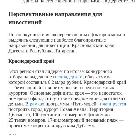
Туристы на стене крепости Нарын-Кала в Дербенте. 
Перспективные направления для
инвестиций
По совокупности вышеперечисленных факторов можно
выделить следующие наиболее благоприятные
направления для инвестиций: Краснодарский край,
Дагестан, Республика Татарстан.
Краснодарский край
Этот регион стал лидером по итогам конкурсного
отбора на выделение
господдержки
, общая сумма
которой составила 6,2 млрд рублей. Краснодарский край
— безусловный фаворит у россиян среди пляжных
курортов. Основные дефициты края — это недостаток
номерного фонда, отсутствие предложений для отдыха с
детьми. В
рамках
программы «Пять морей»
планируется
построить город-курорт Новая Анапа. Территория —
1,6 тыс. га, 100 гостиниц с номерным фондом до
25 тысяч номеров, 17-километровый песчаный пляж —
проект уже окрестили
«
русским Дубаем
»
.