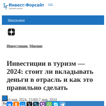
ENG
Инвестклимат
Финансы
Перейти в
Дзен
Инвестиции
Инвестиции
,
Мнение
Блокчейн
Стартапы
Инвестиции в туризм —
Технологии
2024: стоит ли вкладывать
ESG
деньги в отрасль и как это
правильно сделать
Книги
16 мая, 2024, 15:00
17 мая, 2024