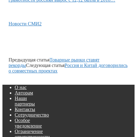
Новости СМИ2
Предыдущая статья
Товарные рынки ставят
рекорды
Следующая статья
Россия и Китай договорились
о совместных проектах
О нас
Авторам
Наши
партнеры
Контакты
Сотрудничество
Особое
уведомление
Ограничение
ответственности