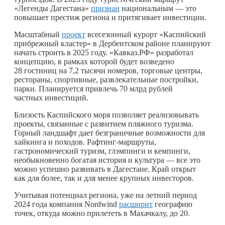
«Легенды Дагестана»
признан
национальным — это
повышает престиж региона и притягивает инвестиции.
Масштабный
проект
всесезонный курорт «Каспийский
прибрежный кластер» в Дербентском районе планируют
начать строить в 2025 году. «Кавказ.РФ» разработал
концепцию, в рамках которой будет возведено
28 гостиниц на 7,2 тысячи номеров, торговые центры,
рестораны, спортивные, развлекательные постройки,
парки. Планируется привлечь 70 млрд рублей
частных инвестиций.
Близость Каспийского моря позволяет реализовывать
проекты, связанные с развитием пляжного туризма.
Горный ландшафт дает безграничные возможности для
хайкинга и походов. Рафтинг-маршруты,
гастрономический туризм, глэмпинги и кемпинги,
необыкновенно богатая история и культура — все это
можно успешно развивать в Дагестане. Край открыт
как для более, так и для менее крупных инвесторов.
Учитывая потенциал региона, уже на летний период
2024 года компания Nordwind
расширит
географию
точек, откуда можно прилететь в Махачкалу, до 20.