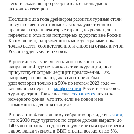
чего не скажешь про резорт-отель с площадью в
несколько гектаров.
Последние два года драйвером развития туризма стали
по сути своей негативные факторы: ужесточились
правила въезда в некоторые страны, выросли цены на
перелеты и отдых на популярных курортах вне России.
К сожалению, напряженность между странами пока
только растет, соответственно, и спрос на отдых внутри
России будет увеличиваться.
В российском туризме есть много вакантных
направлений, где не только нет конкуренции, но и
присутствует острый дефицит предложения. Так,
например, спрос на отдых в санаториях был
удовлетворен только на 50% по итогам 2023 года —
заявляли эксперты на
конференции
Российского союза
туриндустрии. Также все еще
сохраняется
нехватка
номерного фонда. Что это, если не повод и не
возможность для инвестиций?
В послании Федеральному собранию президент
заявил
,
что к 2030 году турпоток по стране должен вырасти до
140 млн поездок в год, то есть увеличиться практически
вдвое, вклад туризма в ВВП страны возрастет до 5%.