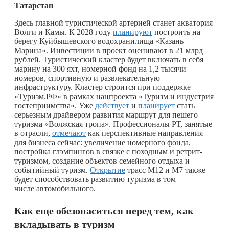
Татарстан
Здесь главной туристической артерией станет акватория
Волги и Камы. К 2028 году
планируют
построить на
берегу Куйбышевского водохранилища «Казань
Марина». Инвестиции в проект оценивают в 21 млрд
рублей. Туристический кластер будет включать в себя
марину на 300 яхт, номерной фонд на 1,2 тысячи
номеров, спортивную и развлекательную
инфраструктуру. Кластер строится при поддержке
«Туризм.РФ» в рамках нацпроекта «Туризм и индустрия
гостеприимства». Уже
действует
и
планирует
стать
серьезным драйвером развития маршрут для пешего
туризма «Волжская тропа». Профессионалы РТ, занятые
в отрасли,
отмечают
как перспективные направления
для бизнеса сейчас: увеличение номерного фонда,
постройка глэмпингов в связке с походным и ретрит-
туризмом, создание объектов семейного отдыха и
событийный туризм.
Открытие
трасс М12 и М7 также
будет способствовать развитию туризма в том
числе автомобильного.
Как еще обезопаситься перед тем, как
вкладывать в туризм