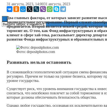
31 августа, 2023, 14:00
31 августа, 2023
Книги
Два главных фактора, от которых зависит развитие высо
законодательное регулирование. Первый служит своеобра
продвигается. Второй является некоей средой, которая л
тормозит их. О том, как Фонд инфраструктурных и обр
климат в сфере хай-тека, рассказывает директор депар
развития Фонда инфраструктурных и образовательных п
Фото: depositphotos.com
Развивать нельзя остановить
В сложившейся геополитической ситуации смена финансовы
регулярно. Причем не только на уровне бизнеса, которому п
уровне государства.
Существует риск, что уровень внимания государства к инв
снизиться, что неизбежно повлечет за собой торможение в их
которые должны обеспечивать безопасность общества.
Однако любое государство, осознавая их исключительную ва