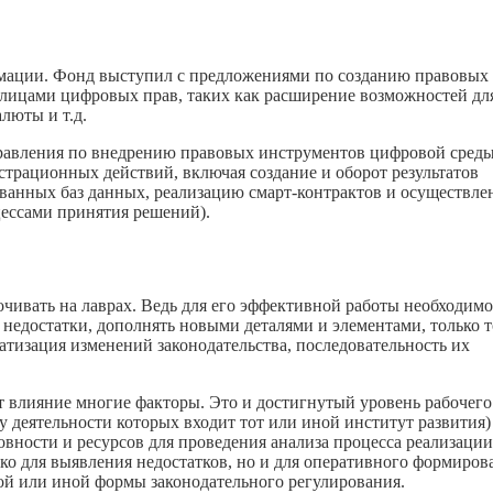
рмации. Фонд выступил с предложениями по созданию правовых
лицами цифровых прав, таких как расширение возможностей дл
люты и т.д.
равления по внедрению правовых инструментов цифровой среды
трационных действий, включая создание и оборот результатов
ванных баз данных, реализацию смарт-контрактов и осуществле
цессами принятия решений).
чивать на лаврах. Ведь для его эффективной работы необходимо
недостатки, дополнять новыми деталями и элементами, только т
тизация изменений законодательства, последовательность их
т влияние многие факторы. Это и достигнутый уровень рабочего
у деятельности которых входит тот или иной институт развития)
овности и ресурсов для проведения анализа процесса реализации
ько для выявления недостатков, но и для оперативного формиров
ой или иной формы законодательного регулирования.