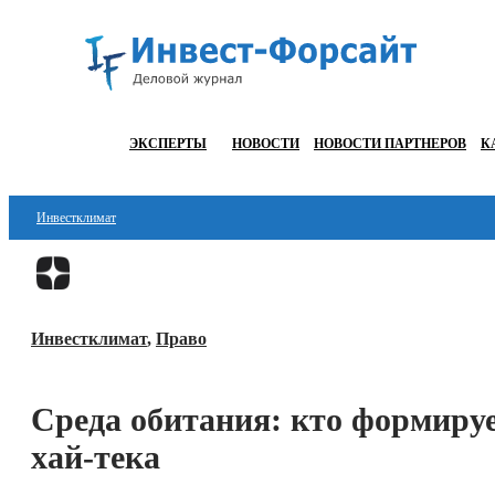
ЭКСПЕРТЫ
НОВОСТИ
НОВОСТИ ПАРТНЕРОВ
К
Инвестклимат
Финансы
Инвестиции
Инвестклимат
,
Право
Блокчейн
Стартапы
Среда обитания: кто формиру
Технологии
хай-тека
ESG