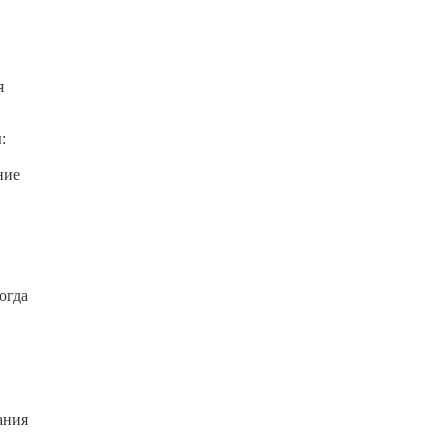
я
:
ние
огда
ания