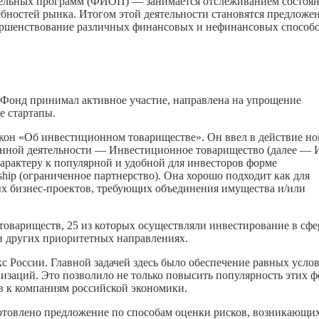
тельных программ (ФИОП) — занимается отслеживанием состоя
бностей рынка. Итогом этой деятельности становятся предложен
ершенствование различных финансовых и нефинансовых способ
х Фонд принимал активное участие, направлена на упрощение
е стартапы.
кон «Об инвестиционном товариществе». Он ввел в действие н
нной деятельности — Инвестиционное товарищество (далее — 
рактеру к популярной и удобной для инвесторов форме
ship (ограниченное партнерство). Она хорошо подходит как для
ых бизнес-проектов, требующих объединения имущества и/или
товариществ, 25 из которых осуществляли инвестирование в сфе
и других приоритетных направлениях.
 России. Главной задачей здесь было обеспечение равных усло
заций. Это позволило не только повысить популярность этих 
в к компаниям российской экономики.
отовлено предложение по способам оценки рисков, возникающи