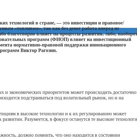
ких технологий в стране, — это инвестиции и правовое/
зным «топливом», так как без денег работа вперед не
ибо благотворно влияет на процессы развития, либо, наоборот
азовательных программ (ФИОП) влияет на инвестиционный
тамента нормативно-правовой поддержки инновационного
рограмм Виктор Рагозин.
х и экономических приоритетов может происходить достаточно
риходится подстраиваться под волатильный рынок, но и на
естициям в высокие технологии и к их регулированию может
 развитии. Разумеется, в фокусе останутся те высокие технологи
жность, должно помнить, что оно находится в состоянии