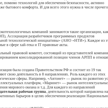
е, помимо технологий для обеспечения безопасности, активно
е бытового комфорта. И для всего этого нужна в числе прочего
окотехнологичных компаний занимаются такие организации, ка
П), Ассоциация разработчиков программных продуктов
ьной технологической инициативы» (АНО «НТИ»). Каждое из э
е в сфере хай-тека и IT правовые акты.
льный правовой комитет, состоящий из представителей компани
рмированием консолидированной позиции членов АРПП в отнош
ация была создана Правительством РФ и состоит из 19 так
ют свою деятельность в 8 направлениях. Роль каждого из этих
огические сферы. Например, «Автонет» — рынок по развитию ус
теллектуальных платформ, «Маринет» — рынок интеллектуальны
ния мирового океана и т.д. Для каждого из направлений
дательная рабочая группа
, деятельность которой направлена н
ративных барьеров в целях обеспечения реализации Национальн