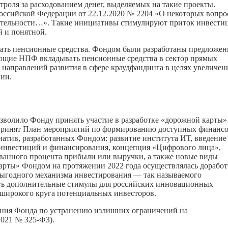
роля за расходованием денег, выделяемых на такие проекты.
Российской Федерации от 22.12.2020 № 2204 «О некоторых вопро
ятельности…». Такие инициативы стимулируют приток инвести
й и понятной.
тать пенсионные средства. Фондом были разработаны предложен
ющие НПФ вкладывать пенсионные средства в сектор прямых
 направлений развития в сфере краудфандинга в целях увеличен
ии.
озволило Фонду принять участие в разработке «дорожной карты»
 принят План мероприятий по формированию доступных финанс
атив, разработанных Фондом: развитие института ИТ, введение
инвестиций и финансирования, концепция «Цифрового лица»,
ованного процента прибыли или выручки, а также новые виды
арты» Фондом на протяжении 2022 года осуществлялась доработ
выгодного механизма инвестирования — так называемого
ать дополнительные стимулы для российских инновационных
широкого круга потенциальных инвесторов.
ения Фонда по устранению излишних ограничений на
2021 № 325-ФЗ).