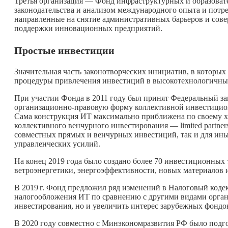
Третья организация — Фонд инфраструктурных и образова
законодательства и анализом международного опыта и потре
направленные на снятие административных барьеров и сов
поддержки инновационных предприятий.
Простые инвестиции
Значительная часть законотворческих инициатив, в которы
процедуры привлечения инвестиций в высокотехнологичны
При участии Фонда в 2011 году был принят Федеральный за
организационно-правовую форму коллективной инвестицио
Сама конструкция ИТ максимально приближена по своему ха
коллективного венчурного инвестирования — limited partner
совместных прямых и венчурных инвестиций, так и для ин
управленческих усилий.
На конец 2019 года было создано более 70 инвестиционных 
ветроэнергетики, энергоэффективности, новых материалов 
В
2019 г.
Фонд предложил ряд изменений в Налоговый кодекс
налогообложения ИТ по сравнению с другими видами органи
инвестирования, но и увеличить интерес зарубежных фондо
В 2020 году совместно с Минэкономразвития РФ было подг