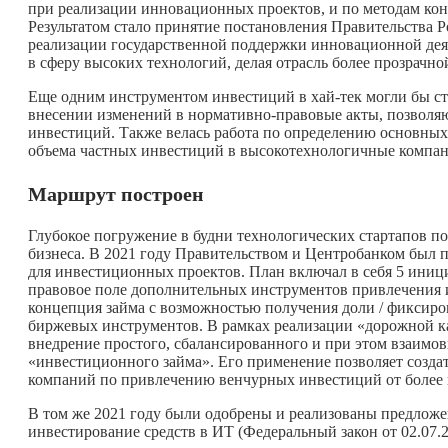
при реализации инновационных проектов, и по методам конт
Результатом стало принятие постановления Правительства 
реализации государственной поддержки инновационной де
в сферу высоких технологий, делая отрасль более прозрачно
Еще одним инструментом инвестиций в хай-тек могли бы с
внесении изменений в нормативно-правовые акты, позволя
инвестиций. Также велась работа по определению основных
объема частных инвестиций в высокотехнологичные компан
Маршрут построен
Глубокое погружение в будни технологических стартапов п
бизнеса. В 2021 году Правительством и Центробанком был
для инвестиционных проектов. План включал в себя 5 иници
правовое поле дополнительных инструментов привлечения 
концепция займа с возможностью получения доли / фиксир
биржевых инструментов. В рамках реализации «дорожной к
внедрение простого, сбалансированного и при этом взаимо
«инвестиционного займа». Его применение позволяет созд
компаний по привлечению венчурных инвестиций от более 
В том же 2021 году были одобрены и реализованы предлож
инвестирование средств в ИТ (Федеральный закон от 02.07.