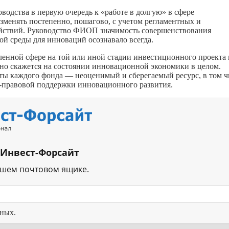
оводства в первую очередь к «работе в долгую» в сфере
зменять постепенно, пошагово, с учетом регламентных и
действий. Руководство ФИОП значимость совершенствования
ой среды для инноваций осознавало всегда.
ленной сфере на той или иной стадии инвестиционного проекта
вно скажется на состоянии инновационной экономики в целом.
ты каждого фонда — неоценимый и сберегаемый ресурс, в том ч
о-правовой поддержки инновационного развития.
 Инвест-Форсайт
ашем почтовом ящике.
нных.