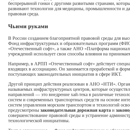
беспрерывной гонки с другими развитыми странами, которы
развивают технологии для медицины, промышленности и даж
правовая среда.
Чьими руками
В России созданием благоприятной правовой среды для выс
Фонд инфраструктурных и образовательных программ (ФИО
«Отечественный софт», а также АНО «Платформа национал
учреждений использует свои способы влияния на принимаемы
Например, в АРПП «Отечественный софт» действует специа
входящих в ассоциацию. Он занимается проработкой и фо
поступающих законодательных инициатив в сфере ИКТ.
Другой принцип действия реализован в АНО «НТИ». Организ
называемых инфраструктурных центров, которые осуществля
направлений — это внедрение хай-тека в различные технол
систем и современных транспортных средств на основе ин
систем управления морским транспортом и технологий освое
предусмотрены
законодательная дорожная карта
и
законо
совершенствование правовой среды и устранение админист
технологической инициативы.