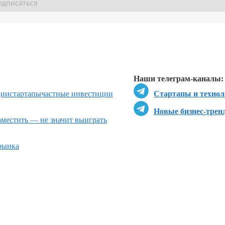
Перейти в
Перейти в
Д
Наши телеграм-каналы:
ции
стартапы
частные инвестиции
Стартапы и технол
Новые бизнес-трен
местить — не значит выиграть
рынка