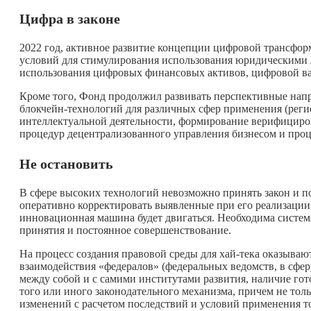
Цифра в законе
2022 год, активное развитие концепции цифровой трансфо
условий для стимулирования использования юридическими 
использования цифровых финансовых активов, цифровой ва
Кроме того, Фонд продолжил развивать перспективные нап
блокчейн-технологий для различных сфер применения (регис
интеллектуальной деятельности, формирование верифициро
процедур децентрализованного управления бизнесом и про
Не остановить
В сфере высоких технологий невозможно принять закон и по
оперативно корректировать выявленные при его реализации 
инновационная машина будет двигаться. Необходима система
принятия и постоянное совершенствование.
На процесс создания правовой среды для хай-тека оказываю
взаимодействия «федералов» (федеральных ведомств, в сфер
между собой и с самими институтами развития, наличие гот
того или иного законодательного механизма, причем не тол
изменений с расчетом последствий и условий применения т