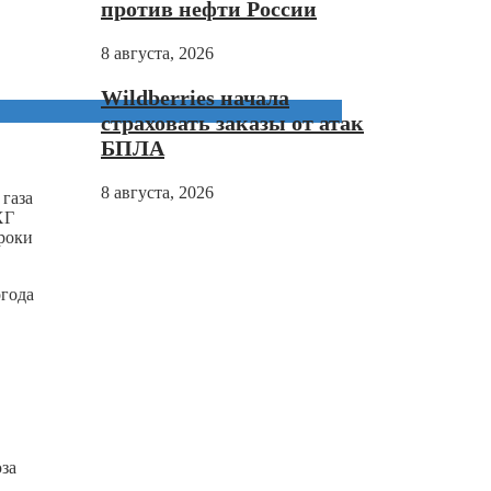
против нефти России
8 августа, 2026
Wildberries начала
страховать заказы от атак
БПЛА
8 августа, 2026
 газа
ХГ
сроки
огода
юза