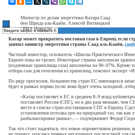
Книги
Министр по делам энергетики Катара Саад
бен Шрида аль-Кааби. Алексей Витвицкий
/ РИА Новости
Катар может прекратить поставки газа в Европу, если ст
заявил министр энергетики страны Саад аль-Кааби,
соо
Частный инвестор, основатель «Школы Практического Инв
Европе пока не грозит. Некоторые страны заполнили храни
(подземные хранилища газа) заполнены на 90–97%. Кроме то
отбора газа для отопления из хранилищ, пояснил эксперт «
По ряду прогнозов, большинству стран ЕС имеющихся запас
будет в рамках нормы (если зима будет очень холодной, отбо
«Катар поставляет в ЕС в среднем 8–9 млрд кубометро
поставляет Россия (СПГ), но в два раза меньше, чем С
месте в списке стран-поставщиков СПГ в Европу. Сдел
установления потолка цен на природный газ, так как э
разбалансировке рынка», — подчеркивает Федор Сидо
Так что стоит надеяться, что новое опрометчивое решение, 
не примут, опасаясь прямых негативных последствий для св