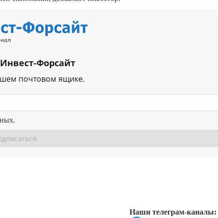
 Инвест-Форсайт
ашем почтовом ящике.
нных.
Перейти в
Перейти в
Д
Наши телеграм-каналы: