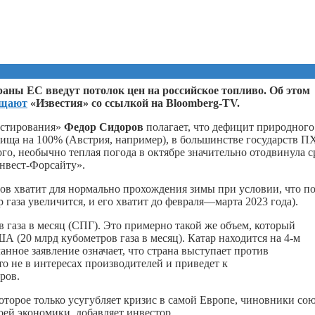
раны ЕС введут потолок цен на российское топливо. Об этом
бщают
«Известия» со ссылкой на Bloomberg-TV.
естирования»
Федор Сидоров
полагает, что дефицит природного
лища на 100% (Австрия, например), в большинстве государств П
го, необычно теплая погода в октябре значительно отодвинула 
Инвест-Форсайту».
ов хватит для нормально прохождения зимы при условии, что п
р газа увеличится, и его хватит до февраля—марта 2023 года).
в газа в месяц (СПГ). Это примерно такой же объем, который
ША (20 млрд кубометров газа в месяц). Катар находится на 4‑м
анное заявление означает, что страна выступает против
то не в интересах производителей и приведет к
ров.
которое только усугубляет кризис в самой Европе, чиновники со
оей экономики, добавляет инвестор.