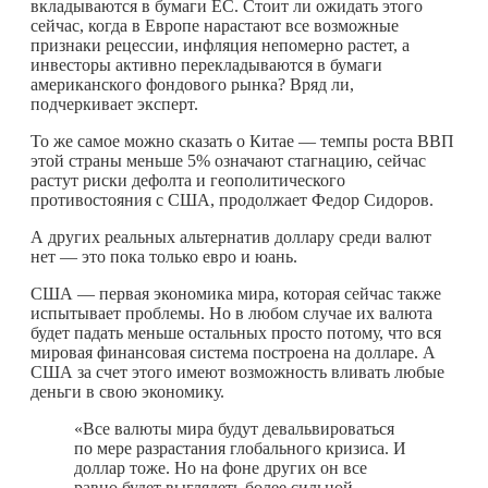
вкладываются в бумаги ЕС. Стоит ли ожидать этого
сейчас, когда в Европе нарастают все возможные
признаки рецессии, инфляция непомерно растет, а
инвесторы активно перекладываются в бумаги
американского фондового рынка? Вряд ли,
подчеркивает эксперт.
То же самое можно сказать о Китае — темпы роста ВВП
этой страны меньше 5% означают стагнацию, сейчас
растут риски дефолта и геополитического
противостояния с США, продолжает Федор Сидоров.
А других реальных альтернатив доллару среди валют
нет — это пока только евро и юань.
США — первая экономика мира, которая сейчас также
испытывает проблемы. Но в любом случае их валюта
будет падать меньше остальных просто потому, что вся
мировая финансовая система построена на долларе. А
США за счет этого имеют возможность вливать любые
деньги в свою экономику.
«Все валюты мира будут девальвироваться
по мере разрастания глобального кризиса. И
доллар тоже. Но на фоне других он все
равно будет выглядеть более сильной