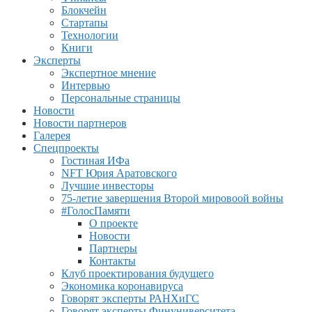
Блокчейн
Стартапы
Технологии
Книги
Эксперты
Экспертное мнение
Интервью
Персональные страницы
Новости
Новости партнеров
Галерея
Спецпроекты
Гостиная ИФа
NFT Юрия Аратовского
Лучшие инвесторы
75-летие завершения Второй мировоой войны
#ГолосПамяти
О проекте
Новости
Партнеры
Контакты
Клуб проектирования будущего
Экономика коронавируса
Говорят эксперты РАНХиГС
Говорят эксперты Финуниверситета