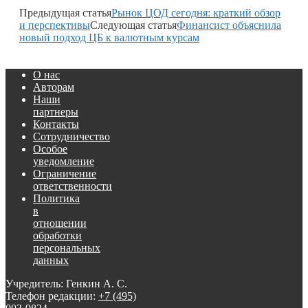
Предыдущая статья
Рынок ЦОД сегодня: краткий обзор
и перспективы
Следующая статья
Финансист объяснила
новый подход ЦБ к валютным курсам
О нас
Авторам
Наши
партнеры
Контакты
Сотрудничество
Особое
уведомление
Ограничение
ответственности
Политика
в
отношении
обработки
персональных
данных
Учредитель: Генкин А. С.
Телефон редакции:
+7 (495)