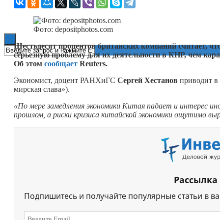
Книги
Фото: depositphotos.com
Шестьдесят процентов британских компаний считает, что
серьезную проблему для их деятельности в КНР, чем кар
Об этом
сообщает
Reuters.
Экономист, доцент РАНХиГС
Сергей Хестанов
приводит в с
мирская слава»).
«По мере замедления экономики Китая падает и интерес ин
прошлом, а риски кризиса китайской экономики ощутимо выр
Рассылка
Подпишитесь и получайте популярные статьи в в