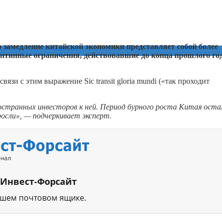
 замедление китайской экономики представляет собой более
антинные ограничения, действовавшие до конца прошлого год
вязи с этим выражение Sic transit gloria mundi («так проходит
остранных инвесторов к ней. Период бурного роста Китая остал
осли», — подчеркивает эксперт.
 Инвест-Форсайт
ашем почтовом ящике.