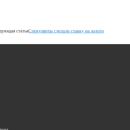
дующая статья
Спекулянты сделали ставку на золото
льна.