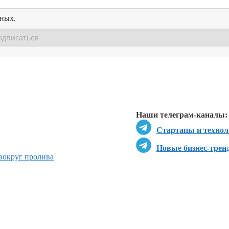
нных.
Перейти в
Перейти в
Д
Наши телеграм-каналы:
Стартапы и технол
Новые бизнес-трен
 вокруг пролива