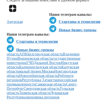
Следите за нашими новостями в удобном формате
Перейти в
Дзен
Наши телеграм-каналы:
Амурская
Стартапы и технологии
Новые бизнес-тренды
Наши телеграм-каналы:
Стартапы и технологии
Новые бизнес-тренды
область
АПК
Белгородcкая область
Владимир
Путин
Воронежская область
государственные
инвестиции
ГЧП
Дальний Восток
Иркутская
область
Калининградская область
Калужская
область
малый бизнес
Москва
Новгородская
область
Новосибирская область
Рейтинги
регионов
Республика Татарстан
российская
промышленность
Самарская область
Санкт-
Петербург
Свердловская область
Тульская
область
Тюменская область
Чувашская
Республика
экономика регионов