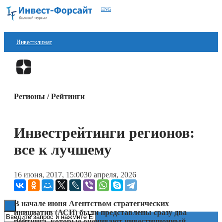
ENG
Инвестклимат
Финансы
Перейти в
Дзен
Инвестиции
Регионы / Рейтинги
Блокчейн
Стартапы
Инвестрейтинги регионов:
Технологии
все к лучшему
ESG
16 июня, 2017, 15:00
30 апреля, 2026
Книги
В начале июня Агентством стратегических
инициатив (АСИ) были представлены сразу два
рейтинга, которые оценивают инвестиционный