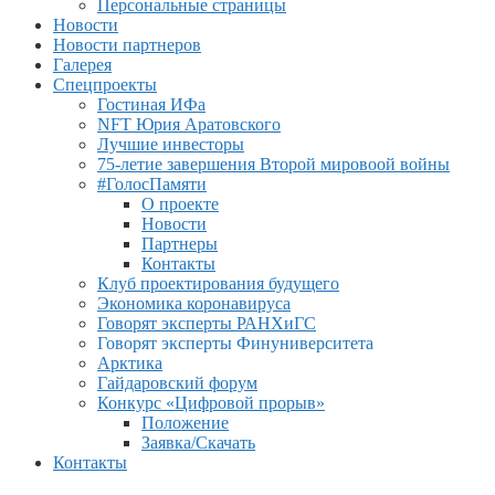
Персональные страницы
Новости
Новости партнеров
Галерея
Спецпроекты
Гостиная ИФа
NFT Юрия Аратовского
Лучшие инвесторы
75-летие завершения Второй мировоой войны
#ГолосПамяти
О проекте
Новости
Партнеры
Контакты
Клуб проектирования будущего
Экономика коронавируса
Говорят эксперты РАНХиГС
Говорят эксперты Финуниверситета
Арктика
Гайдаровский форум
Конкурс «Цифровой прорыв»
Положение
Заявка/Скачать
Контакты