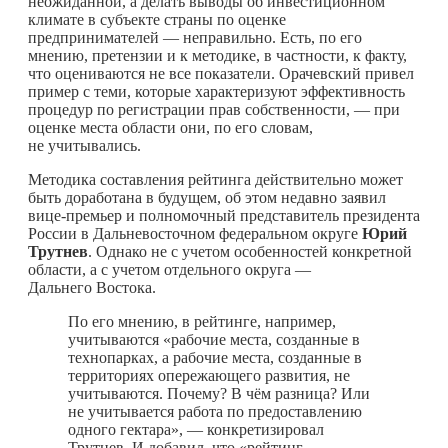
неожиданной, а делать выводы об инвестиционном
климате в субъекте страны по оценке
предпринимателей — неправильно. Есть, по его
мнению, претензии и к методике, в частности, к факту,
что оцениваются не все показатели. Орачевский привел
пример с теми, которые характеризуют эффективность
процедур по регистрации прав собственности, — при
оценке места области они, по его словам,
не учитывались.
Методика составления рейтинга действительно может
быть доработана в будущем, об этом недавно заявил
вице-премьер и полномочный представитель президента
России в Дальневосточном федеральном округе
Юрий
Трутнев
. Однако не с учетом особенностей конкретной
области, а с учетом отдельного округа —
Дальнего Востока.
По его мнению, в рейтинге, например,
учитываются «рабочие места, созданные в
технопарках, а рабочие места, созданные в
территориях опережающего развития, не
учитываются. Почему? В чём разница? Или
не учитывается работа по предоставлению
одного гектара», — конкретизировал
Трутнев. И добавил, что «рейтинг