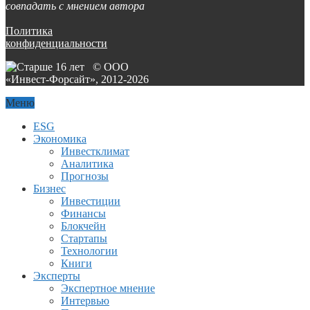
совпадать с мнением автора
Политика
конфиденциальности
© ООО
«Инвест-Форсайт», 2012-
2026
Меню
ESG
Экономика
Инвестклимат
Аналитика
Прогнозы
Бизнес
Инвестиции
Финансы
Блокчейн
Стартапы
Технологии
Книги
Эксперты
Экспертное мнение
Интервью