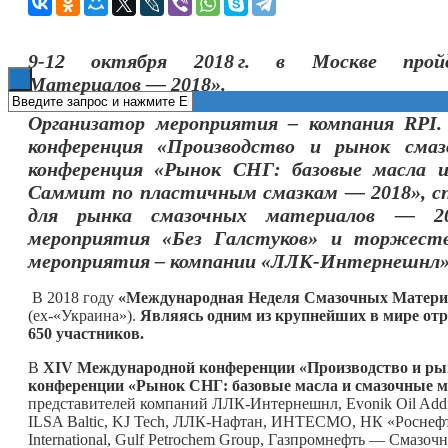
Книги
9-12 октября
2018 г.
в Москве пройд
Материалов — 2018».
Организатор мероприятия – компания RPI
конференция «Производство и рынок сма
конференция «Рынок СНГ: базовые масла 
Саммит по пластичным смазкам — 2018», спе
для рынка смазочных материалов — 201
мероприятия «Без Галстуков» и торжеств
мероприятия – компании «ЛЛК-Интернешнл»
В 2018 году
«Международная Неделя Смазочных Матери
(ex-«Украина»).
Являясь одним из крупнейших в мире отра
650 участников.
В
XIV
Международной конференции «Производство и ры
конференции «Рынок СНГ: базовые масла и смазочные м
представителей компаний ЛЛК-Интернешнл, Evonik Oil Additive
ILSA Baltic, KJ Tech, ЛЛК-Нафтан, ИНТЕСМО, НК «Роснефт
International, Gulf Petrochem Group, Газпромнефть — Смазо