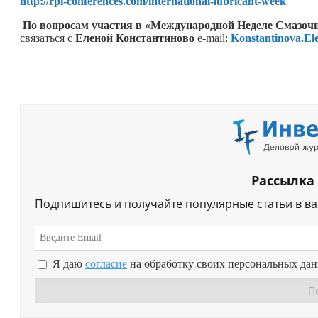
http://rpi-conferences.com/international-lubricant-week
По вопросам участия в «Международной Неделе Смазочн
связаться с
Еленой Константиново
e-mail:
Konstantinova.El
Рассылка
Подпишитесь и получайте популярные статьи в в
Я даю
согласие
на обработку своих персональных да