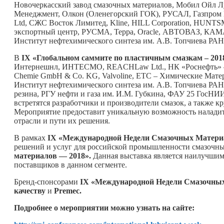
Новочеркасский завод смазочных материалов, Мобил Ойл Л
Менеджмент, Олкон (Оленегорский ГОК), РУСАЛ, Газпр
Ltd, СЖС Восток Лимитед, Kline, HILL Corporation, HUNTS
экспортный центр, РУСМА, Терра, Oracle, АВТОВАЗ, КАМАЗ
Институт нефтехимического синтеза им. А.В. Топчиева РАН,
В
IX «Глобальном саммите по пластичным смазкам – 201
Интернешнл, ИНТЕСМО, REACHLaw Ltd., НК «Роснефть» — М
Chemie GmbH & Co. KG, Valvoline, ЕТС – Химические Мат
Институт нефтехимического синтеза им. А.В. Топчиева РА
резина, РГУ нефти и газа им. И.М. Губкина, ФАУ 25 ГосН
встретятся разработчики и производители смазок, а также 
Мероприятие предоставит уникальную возможность наладит
отрасли и пути их решения.
В рамках
IX
«Международной Недели Смазочных Матери
решений и услуг для российской промышленности смазочн
материалов — 2018».
Данная выставка является наилучшим
поставщиков в данном сегменте.
Бренд-спонсорами
IX
«Международной Недели Смазочны
качеству
и
Premec
.
Подробнее о мероприятии можно узнать на сайте: