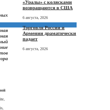
«Уралы» с колясками
возвращаются в США
ных
6 августа, 2026
Торговля России и
ная
Армении драматически
ная
падает
ный
ание
6 августа, 2026
тов
ора
ной
te,
s,