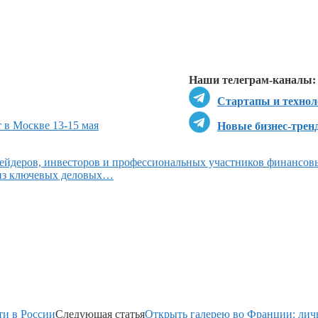
Перейти в
Перейти в
Д
Наши телеграм-каналы:
Стартапы и технол
 в Москве 13-15 мая
Новые бизнес-трен
ейдеров, инвесторов и профессиональных участников финансов
 из ключевых деловых…
ти в России
Следующая статья
Открыть галерею во Франции: ли