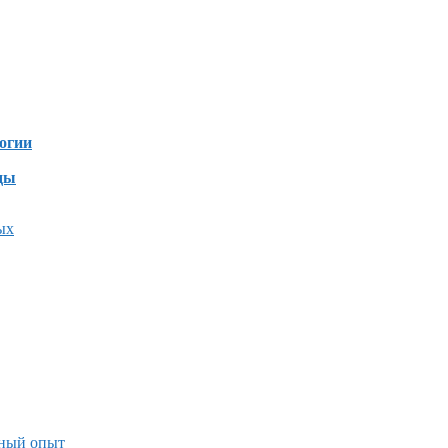
Дзен
зен
огии
ды
ых
чный опыт