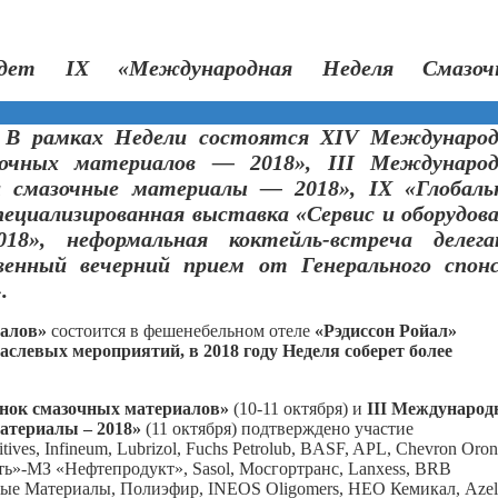
ет IX «Международная Неделя Смазоч
. В рамках Недели состоятся XIV Международ
зочных материалов — 2018», III Международ
и смазочные материалы — 2018», IX «Глобаль
циализированная выставка «Сервис и оборудов
8», неформальная коктейль-встреча делега
енный вечерний прием от Генерального спонс
.
алов»
состоится в фешенебельном отеле
«Рэдиссон Ройал»
слевых мероприятий, в 2018 году Неделя соберет более
нок смазочных материалов»
(10-11 октября) и
III Международ
атериалы – 2018»
(11 октября) подтверждено участие
s, Infineum, Lubrizol, Fuchs Petrolub, BASF, APL, Chevron Oroni
ь»-МЗ «Нефтепродукт», Sasol, Мосгортранс, Lanxess, BRB
чные Материалы, Полиэфир, INEOS Oligomers, НЕО Кемикал, Azeli