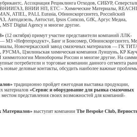
убрикантс, Ассоциaция Рециклинга Отходов, СИБУР, Северстал
ом ВНИИГАЗ, ВНИИ НП, ЕТС – Химические Материалы, REACH
MAN, ATIEL, PALL Eurasia, Обнинскоргсинтез, Российский
, Автодизель, Автостат, Ipsos Comcon, GfK, Аргус Медиа,
 MST Digital Agency и многие другие.
8»
(12 октября) примут участие представители компаний ЛЛК-
З «Нефтепродукт», Банг и Бонсомер, Обнинскоргсинтез, Met
ериалы, Новочеркасский завод смазочных материалов — ГК ТИТ
Н, РУСМА, Цзилиньская химическая компания Луншунь, КР Кауч
ИИ химмотологии Минобороны России и многие другие. На самм
крупные потребители и торговые компании данного сегмента рын
ь новые деловые контакты, обсудить наиболее важные проблем
алов»
традиционно пройдет ежегодная выставка продукции,
ых материалов
«Сервис и оборудование для рынка смазочных
 местом представления своих возможностей для компаний-
х Материалов»
выступят компании
The Bespoke Club, Верност