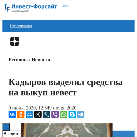
ENG
Инвестклимат
Финансы
Перейти в
Дзен
Инвестиции
Регионы / Новости
Блокчейн
Стартапы
Кадыров выделил средства
Технологии
на выкуп невест
ESG
9 июня, 2020, 12:54
9 июня, 2020
Книги