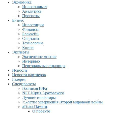
Экономика
Инвестклимат
Аналитика
Прогнозы
Бизнес
Инвестиции
Финансы
Блокчейн
Стартапы
Технологии
Книги
Эксперты
Экспертное мнение
Интервью
Персональные страницы
Новости
Новости партнеров
Галерея
Спецпроекты
Гостиная ИФа
NFT Юрия Аратовского
Лучшие инвесторы
75-летие завершения Второй мировоой войны
#ГолосПамяти
О проекте