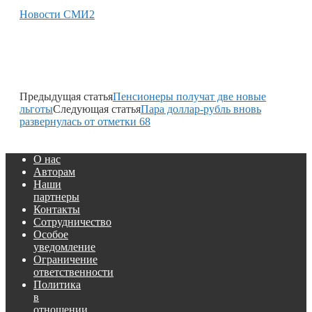
Новости СМИ2
Предыдущая статья
Пенсионеры получат две новые
льготы
Следующая статья
Пара доллар-рубль вновь
развернулась от отметки 68
О нас
Авторам
Наши
партнеры
Контакты
Сотрудничество
Особое
уведомление
Ограничение
ответственности
Политика
в
отношении