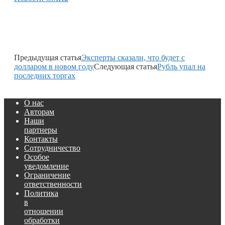
Предыдущая статья
Эксперты сказали, что будет с
долларом в новом году
Следующая статья
Рубль упал на
последних торгах
О нас
Авторам
Наши
партнеры
Контакты
Сотрудничество
Особое
уведомление
Ограничение
ответственности
Политика
в
отношении
обработки