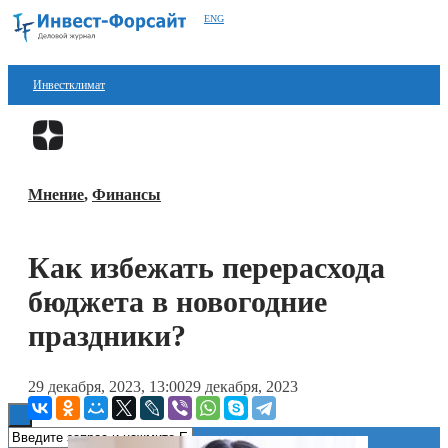
ENG
Инвестклимат
Финансы
Перейти в
Дзен
Инвестиции
Мнение
,
Финансы
Блокчейн
Стартапы
Как избежать перерасхода
Технологии
бюджета в новогодние
ESG
праздники?
Книги
29 декабря, 2023, 13:00
29 декабря, 2023