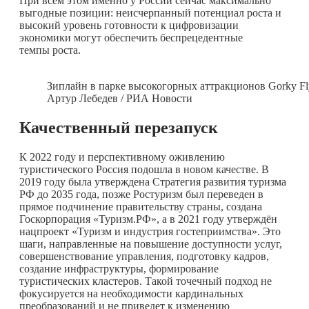
При всем этом именно у России сейчас максимально
выгодные позиции: неисчерпанный потенциал роста и
высокий уровень готовности к цифровизации
экономики могут обеспечить беспрецедентные
темпы роста.
Зиплайн в парке высокогорных аттракционов Gorky Fl
Артур Лебедев / РИА Новости
Качественный перезапуск
К 2022 году и перспективному оживлению
туристического Россия подошла в новом качестве. В
2019 году была утверждена Стратегия развития туризма
РФ до 2035 года, позже Ростуризм был переведен в
прямое подчинение правительству страны, создана
Госкорпорация «Туризм.РФ», а в 2021 году утверждён
нацпроект «Туризм и индустрия гостеприимства». Это
шаги, направленные на повышение доступности услуг,
совершенствование управления, подготовку кадров,
создание инфраструктуры, формирование
туристических кластеров. Такой точечный подход не
фокусируется на необходимости кардинальных
преобразований и не приведет к изменению