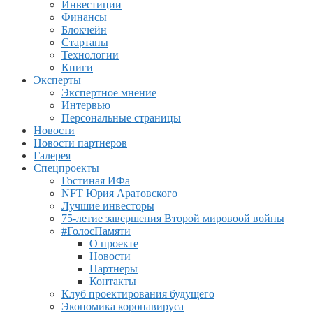
Инвестиции
Финансы
Блокчейн
Стартапы
Технологии
Книги
Эксперты
Экспертное мнение
Интервью
Персональные страницы
Новости
Новости партнеров
Галерея
Спецпроекты
Гостиная ИФа
NFT Юрия Аратовского
Лучшие инвесторы
75-летие завершения Второй мировоой войны
#ГолосПамяти
О проекте
Новости
Партнеры
Контакты
Клуб проектирования будущего
Экономика коронавируса