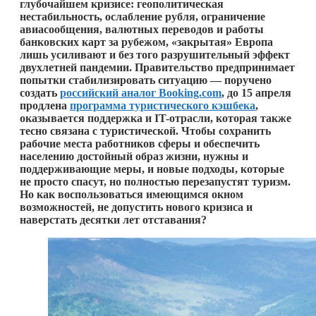
глубочайшем кризисе: геополитическая
нестабильность, ослабление рубля, ограничение
авиасообщения, валютных переводов и работы
банковских карт за рубежом, «закрытая» Европа
лишь усиливают и без того разрушительный эффект
двухлетней пандемии. Правительство предпринимает
попытки стабилизировать ситуацию — поручено
создать
российский аналог Booking.com
, до 15 апреля
продлена
программа туристического кэшбека
,
оказывается поддержка и IT-отрасли, которая также
тесно связана с туристической. Чтобы сохранить
рабочие места работников сферы и обеспечить
населению достойный образ жизни, нужны и
поддерживающие меры, и новые подходы, которые
не просто спасут, но полностью перезапустят туризм.
Но как воспользоваться имеющимся окном
возможностей, не допустить нового кризиса и
наверстать десятки лет отставания?