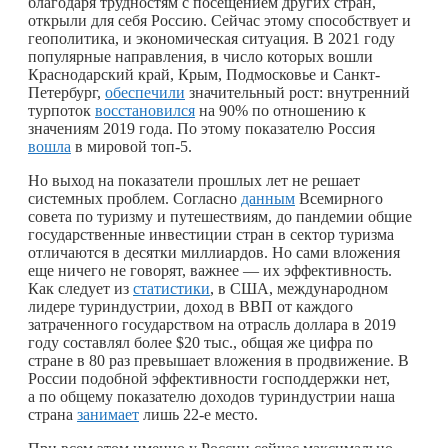
благодаря трудностям с посещением других стран,
открыли для себя Россию. Сейчас этому способствует и
геополитика, и экономическая ситуация. В 2021 году
популярные направления, в число которых вошли
Краснодарский край, Крым, Подмосковье и Санкт-
Петербург,
обеспечили
значительный рост: внутренний
турпоток
восстановился
на 90% по отношению к
значениям 2019 года. По этому показателю Россия
вошла
в мировой топ-5.
Но выход на показатели прошлых лет не решает
системных проблем. Согласно
данным
Всемирного
совета по туризму и путешествиям, до пандемии общие
государственные инвестиции стран в сектор туризма
отличаются в десятки миллиардов. Но сами вложения
еще ничего не говорят, важнее — их эффективность.
Как следует из
статистики
, в США, международном
лидере туриндустрии, доход в ВВП от каждого
затраченного государством на отрасль доллара в 2019
году составлял более $20 тыс., общая же цифра по
стране в 80 раз превышает вложения в продвижение. В
России подобной эффективности господдержки нет,
а по общему показателю доходов туриндустрии наша
страна
занимает
лишь 22-е место.