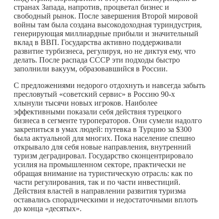
странах Запада, напротив, процветал бизнес и
свободный рынок. После завершения Второй мировой
войны там была создана высокодоходная туриндустрия,
генерирующая миллиардные прибыли и значительный
вклад в ВВП. Государства активно поддерживали
развитие турбизнеса, регулируя, но не диктуя ему, что
делать. После распада СССР эти подходы быстро
заполнили вакуум, образовавшийся в России.
С предложениями недорого отдохнуть и навсегда забыть
пресловутый «советский сервис» в Россию 90-х
хлынули тысячи новых игроков. Наиболее
эффективными показали себя действия турецкого
бизнеса в сегменте туроператоров. Они сумели надолго
закрепиться в умах людей: путевка в Турцию за $300
была актуальной для многих. Пока население спешно
открывало для себя новые направления, внутренний
туризм деградировал. Государство сконцентрировало
усилия на промышленном секторе, практически не
обращая внимание на туристическую отрасль: как по
части регулирования, так и по части инвестиций.
Действия властей в направлении развития туризма
оставались спорадическими и недостаточными вплоть
до конца «десятых».