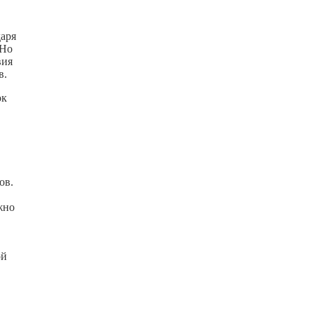
даря
 Но
вия
в.
ок
ов.
жно
ой