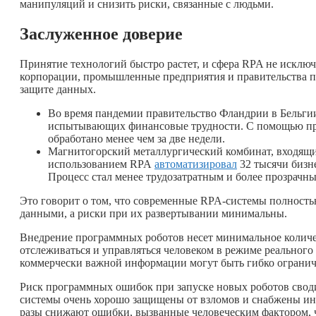
манипуляций и снизить риски, связанные с людьми.
Заслуженное доверие
Принятие технологий быстро растет, и сфера RPA не искл
корпорации, промышленные предприятия и правительства п
защите данных.
Во время пандемии правительство Фландрии в Бельг
испытывающих финансовые трудности. С помощью про
обработано менее чем за две недели.
Магнитогорский металлургический комбинат, входящи
использованием RPA
автоматизировал
32 тысячи бизне
Процесс стал менее трудозатратным и более прозрачн
Это говорит о том, что современные RPA-системы полность
данными, а риски при их развертывании минимальны.
Внедрение программных роботов несет минимальное количес
отслеживаться и управляться человеком в режиме реального
коммерчески важной информации могут быть гибко ограни
Риск программных ошибок при запуске новых роботов своди
системы очень хорошо защищены от взломов и снабжены ин
разы снижают ошибки, вызванные человеческим фактором, ч