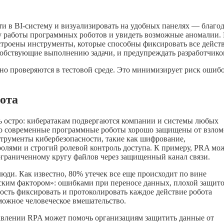
и в BI-систему и визуализировать на удобных панелях — благо
ку работы программных роботов и увидеть возможные аномалии.
строены инструменты, которые способны фиксировать все дейст
собствующие выполнению задачи, и предупреждать разработчико
ьно проверяются в тестовой среде. Это минимизирует риск ошиб
ота
ь остро: кибератакам подвергаются компании и системы любых
то современные программные роботы хорошо защищены от взлом
рументы кибербезопасности, такие как шифрование,
олями и строгий ролевой контроль доступа. К примеру, PRA мо
ограниченному кругу файлов через защищенный канал связи.
 люди. Как известно, 80% утечек все еще происходит по вине
еским фактором»: ошибками при переносе данных, плохой защит
ость фиксировать и протоколировать каждое действие робота
можное человеческое вмешательство.
равлении RPA может помочь организациям защитить данные от