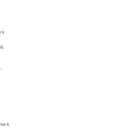
 к
й,
.
оты в