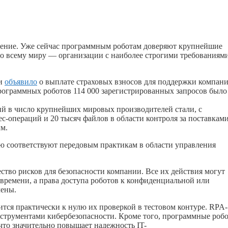
ючение. Уже сейчас программным роботам доверяют крупнейшие
о всему миру — организации с наиболее строгими требованиями
ии
объявило
о выплате страховых взносов для поддержки компани
граммных роботов 114 000 зарегистрированных запросов было
й в число крупнейших мировых производителей стали, с
с-операций и 20 тысяч файлов в области контроля за поставками
ым.
ю соответствуют передовым практикам в области управления
тво рисков для безопасности компании. Все их действия могут
 времени, а права доступа роботов к конфиденциальной или
чены.
тся практически к нулю их проверкой в тестовом контуре. RPA-
струментами кибербезопасности. Кроме того, программные роб
то значительно повышает надежность IT-