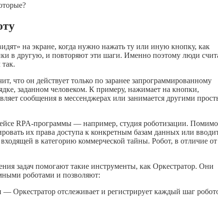
которые?
оту
дят» на экране, когда нужно нажать ту или иную кнопку, как
пки в другую, и повторяют эти шаги. Именно поэтому люди счит
 так.
чит, что он действует только по заранее запрограммированному
дке, заданном человеком. К примеру, нажимает на кнопки,
равляет сообщения в мессенджерах или занимается другими прос
рфейсе RPA-программы — например, студия роботизации. Помимо
ировать их права доступа к конкретным базам данных или вводи
ходящей в категорию коммерческой тайны. Робот, в отличие от
ения задач помогают такие инструменты, как Оркестратор. Они
мными роботами и позволяют:
и — Оркестратор отслеживает и регистрирует каждый шаг робот