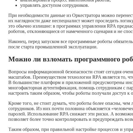
управлять доступом сотрудников.
При необходимости данные из Оркестратора можно перенест
их наглядности даже неспециалист может проследить логи
это обычно излишне: в программах управления RPA предна
роботов, отклоняющиеся от намеченного сценария и не спо
Наконец, перед запуском все программные роботы обязател
после старта промышленной эксплуатации.
Можно ли взломать программного роб
Вопросы информационной безопасности стоят сегодня очен
масштабов. Преимуществом технологии RPA является то, ч
В большинстве платформ и приложений предусмотрены инст
многофакторная аутентификация, помощь сотрудникам с пар
настроить таким образом, чтобы роботы получали доступ к 
Кроме того, не стоит думать, что роботы более опасны, чем
сотрудников. Из них почти половина объясняется «человеч
паролей. Использование RPA снижает эти риски. А возможн
позволяет более точно контролировать и предупреждать воз
Таким образом, при правильной настройке процессов и уп