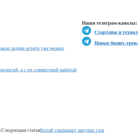
Перейти в
Д
Наши телеграм-каналы:
Стартапы и технол
Новые бизнес-трен
какие задачи агента уже можно
нологий, а с их совместной работой
у
Следующая статья
Китай сокращает закупки газа