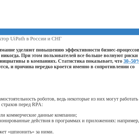
тор UiPath в России и СНГ
имание уделяют повышению эффективности бизнес-процессов
икогда. При этом пользователей все больше волнуют риски
инициативы в компаниях. Статистика показывает, что
30–50
ся, и причина нередко кроется именно в сопротивлении со
остоятельность роботов, ведь некоторые из них могут работать 
 страхов перед RPA:
или коммерческие данные компании;
ционированные действия в программах и приложениях: например
ожет «шпионить» за ними.