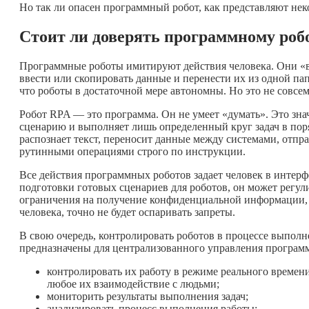
Но так ли опасен программный робот, как представляют не
Стоит ли доверять программному роб
Программные роботы имитируют действия человека. Они «ви
ввести или скопировать данные и перенести их из одной па
что роботы в достаточной мере автономны. Но это не совсем
Робот RPA — это программа. Он не умеет «думать». Это зна
сценарию и выполняет лишь определенный круг задач в поря
распознает текст, переносит данные между системами, отп
рутинными операциями строго по инструкции.
Все действия программных роботов задает человек в инте
подготовки готовых сценариев для роботов, он может регул
ограничения на получение конфиденциальной информации, в
человека, точно не будет оспаривать запреты.
В свою очередь, контролировать роботов в процессе выполн
предназначены для централизованного управления програм
контролировать их работу в режиме реального времен
любое их взаимодействие с людьми;
мониторить результаты выполнения задач;
анализировать процесс выполнения работы;