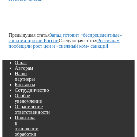
Предыдущая статья
Запад готовит «беспрецедентные»
санкции против России
Следующая статья
Россиянам
пообещали рост цен и «снежный ком» санкций
О нас
Авторам
Наши
партнеры
Контакты
Сотрудничество
Особое
уведомление
Ограничение
ответственности
Политика
в
отношении
обработки