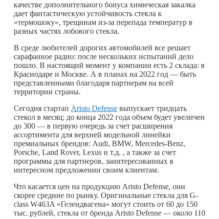
качестве дополнительного бонуса химическая закалка
дает фантастическую устойчивость стекла к
«термошоку», трещинам из-за перепада температур в
разных частях лобового стекла.
В среде любителей дорогих автомобилей все решает
сарафанное радио: после нескольких испытаний дело
пошло. В настоящий момент у компании есть 2 склада: в
Краснодаре и Москве. А в планах на 2022 год — быть
представленными благодаря партнерам на всей
территории страны.
Сегодня стартап
Aristo Defense
выпускает тридцать
стекол в месяц; до конца 2022 года объем будет увеличен
до 300 — в первую очередь за счет расширения
ассортимента для верхней модельной линейки
премиальных брендов: Audi, BMW, Mercedes-Benz,
Porsche, Land Rover, Lexus и т.д. , а также за счет
программы для партнеров, заинтересованных в
интересном предложении своим клиентам.
Что касается цен на продукцию Aristo Defense, они
скорее средние по рынку. Оригинальные стекла для G-
class W463A «Гелендвагена» могут стоить от 60 до 150
тыс. рублей, стекла от бренда Aristo Defense — около 110