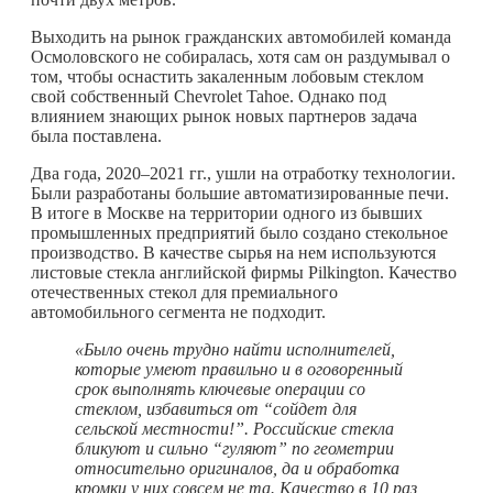
Выходить на рынок гражданских автомобилей команда
Осмоловского не собиралась, хотя сам он раздумывал о
том, чтобы оснастить закаленным лобовым стеклом
свой собственный Chevrolet Tahoe. Однако под
влиянием знающих рынок новых партнеров задача
была поставлена.
Два года, 2020–2021 гг., ушли на отработку технологии.
Были разработаны большие автоматизированные печи.
В итоге в Москве на территории одного из бывших
промышленных предприятий было создано стекольное
производство. В качестве сырья на нем используются
листовые стекла английской фирмы Pilkington. Качество
отечественных стекол для премиального
автомобильного сегмента не подходит.
«Было очень трудно найти исполнителей,
которые умеют правильно и в оговоренный
срок выполнять ключевые операции со
стеклом, избавиться от “
с
ойдет для
сельской местности!”. Российские стекла
бликуют и сильно “гуляют” по геометрии
относительно оригиналов, да и обработка
кромки у них совсем не та. Качество в 10 раз