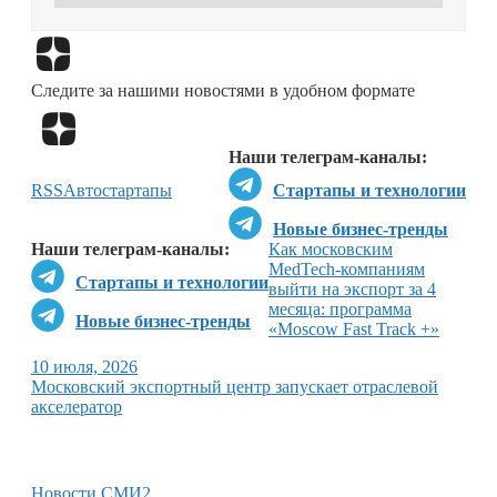
Перейти в
Дзен
Следите за нашими новостями в удобном формате
Перейти в
Дзен
Наши телеграм-каналы:
RSS
Авто
стартапы
Стартапы и технологии
Новые бизнес-тренды
Наши телеграм-каналы:
Как московским
MedTech-компаниям
Стартапы и технологии
выйти на экспорт за 4
месяца: программа
Новые бизнес-тренды
«Moscow Fast Track +»
10 июля, 2026
Московский экспортный центр запускает отраслевой
акселератор
Новости СМИ2