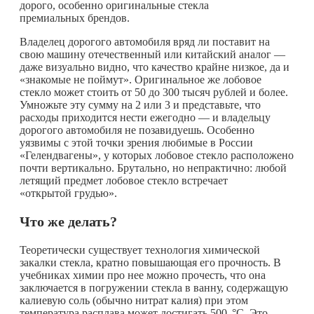
дорого, особенно оригинальные стекла
премиальных брендов.
Владелец дорогого автомобиля вряд ли поставит на
свою машину отечественный или китайский аналог —
даже визуально видно, что качество крайне низкое, да и
«знакомые не поймут». Оригинальное же лобовое
стекло может стоить от 50 до 300 тысяч рублей и более.
Умножьте эту сумму на 2 или 3 и представьте, что
расходы приходится нести ежегодно — и владельцу
дорогого автомобиля не позавидуешь. Особенно
уязвимы с этой точки зрения любимые в России
«Гелендвагены», у которых лобовое стекло расположено
почти вертикально. Брутально, но непрактично: любой
летящий предмет лобовое стекло встречает
«открытой грудью».
Что же делать?
Теоретически существует технология химической
закалки стекла, кратно повышающая его прочность. В
учебниках химии про нее можно прочесть, что она
заключается в погружении стекла в ванну, содержащую
калиевую соль (обычно нитрат калия) при этом
температура расплава может достигать 500 °C. Это