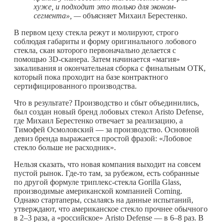
хуже, и подходит это только для эконом-
сегмента», —
объясняет Михаил Берестенко.
В первом цеху стекла режут и молируют, строго
соблюдая габариты и форму оригинального лобового
стекла, скан которого первоначально делается с
помощью 3D-сканера. Затем начинается «магия»
закаливания и окончательная сборка с финальным ОТК,
который пока проходит на базе контрактного
сертифицированного производства.
Что в результате? Производство и сбыт объединились,
был создан новый бренд лобовых стекол Aristo Defense,
где Михаил Берестенко отвечает за реализацию, а
Тимофей Осмоловский — за производство. Основной
девиз бренда выражается простой фразой: «Лобовое
стекло больше не расходник».
Нельзя сказать, что новая компания выходит на совсем
пустой рынок.
Где-то
там, за рубежом, есть собранные
по другой формуле триплекс-стекла Gorilla Glass,
производимые американской компанией Corning.
Однако стартаперы, ссылаясь на данные испытаний,
утверждают, что американское стекло прочнее обычного
в 2–3 раза, а «российское» Aristo Defense — в 6–8 раз. В