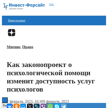
ENG
Инвестклимат
Финансы
Перейти в
Дзен
Инвестиции
Мнение
,
Право
Блокчейн
Стартапы
Как законопроект о
Технологии
психологической помощи
ESG
изменит доступность услуг
психологов
Книги
7 февраля, 2023, 16:30
9 февраля, 2023