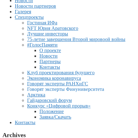
Новости
Новости партнеров
Галерея
Спецпроекты
Гостиная ИФа
NFT Юрия Аратовского
Лучшие инвесторы
75-летие завершения Второй мировоой войны
#ГолосПамяти
О проекте
Новости
Партнеры
Контакты
Клуб проектирования будущего
Экономика коронавируса
Говорят эксперты РАНХиГС
Говорят эксперты Финуниверситета
Арктика
Гайдаровский форум
Конкурс «Цифровой прорыв»
Положение
Заявка/Скачать
Контакты
Archives