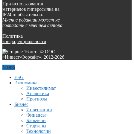
При использовании
материалов гиперссылка на
IF24.ru обязательна.
Мнение редакции может не
совпадать с мнением автора
Политика
конфиденциальности
© ООО
«Инвест-Форсайт», 2012-
2026
Меню
ESG
Экономика
Инвестклимат
Аналитика
Прогнозы
Бизнес
Инвестиции
Финансы
Блокчейн
Стартапы
Технологии