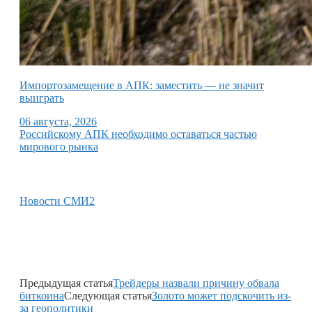
Импортозамещение в АПК: заместить — не значит
выиграть
06 августа, 2026
Российскому АПК необходимо оставаться частью
мирового рынка
Новости СМИ2
Предыдущая статья
Трейдеры назвали причину обвала
биткоина
Следующая статья
Золото может подскочить из-
за геополитики