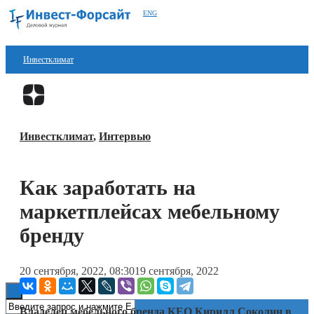
ENG
Инвестклимат
Финансы
Перейти в
Дзен
Инвестиции
Инвестклимат
,
Интервью
Блокчейн
Стартапы
Как заработать на
Технологии
маркетплейсах мебельному
ESG
бренду
Книги
20 сентября, 2022, 08:30
19 сентября, 2022
Владелец мебельного бренда KEO Кирилл Соколин в