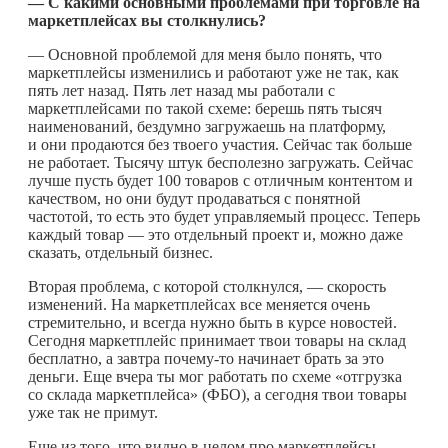
— С какими основными проблемами при торговле на
маркетплейсах вы столкнулись?
— Основной проблемой для меня было понять, что
маркетплейсы изменились и работают уже не так, как
пять лет назад. Пять лет назад мы работали с
маркетплейсами по такой схеме: берешь пять тысяч
наименований, бездумно загружаешь на платформу,
и они продаются без твоего участия. Сейчас так больше
не работает. Тысячу штук бесполезно загружать. Сейчас
лучше пусть будет 100 товаров с отличным контентом и
качеством, но они будут продаваться с понятной
частотой, то есть это будет управляемый процесс. Теперь
каждый товар — это отдельный проект и, можно даже
сказать, отдельный бизнес.
Вторая проблема, с которой столкнулся, — скорость
изменений. На маркетплейсах все меняется очень
стремительно, и всегда нужно быть в курсе новостей.
Сегодня маркетплейс принимает твои товары на склад
бесплатно, а завтра
почему-то
начинает брать за это
деньги. Еще вчера ты мог работать по схеме «отгрузка
со склада маркетплейса» (ФБО), а сегодня твои товары
уже так не примут.
Еще из того, что видно в целом про маркетплейсы, —