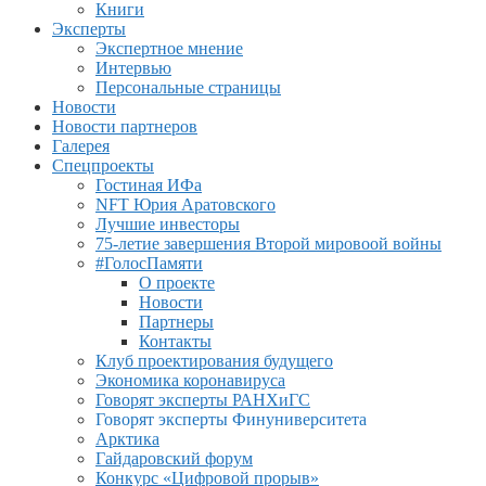
Книги
Эксперты
Экспертное мнение
Интервью
Персональные страницы
Новости
Новости партнеров
Галерея
Спецпроекты
Гостиная ИФа
NFT Юрия Аратовского
Лучшие инвесторы
75-летие завершения Второй мировоой войны
#ГолосПамяти
О проекте
Новости
Партнеры
Контакты
Клуб проектирования будущего
Экономика коронавируса
Говорят эксперты РАНХиГС
Говорят эксперты Финуниверситета
Арктика
Гайдаровский форум
Конкурс «Цифровой прорыв»