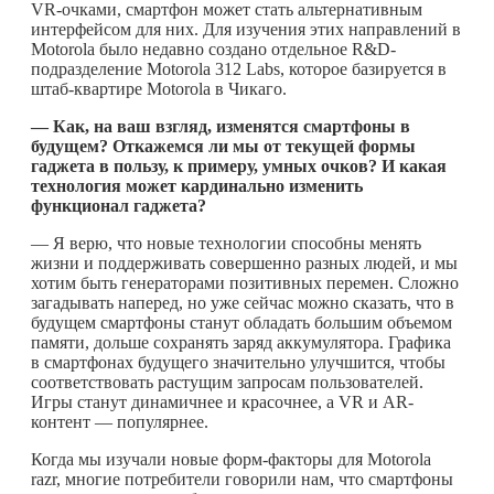
VR-очками, смартфон может стать альтернативным
интерфейсом для них. Для изучения этих направлений в
Motorola было недавно создано отдельное R&D-
подразделение Motorola 312 Labs, которое базируется в
штаб-квартире Motorola в Чикаго.
— Как, на ваш взгляд, изменятся смартфоны в
будущем? Откажемся ли мы от текущей формы
гаджета в пользу, к примеру, умных очков? И какая
технология может кардинально изменить
функционал гаджета?
— Я верю, что новые технологии способны менять
жизни и поддерживать совершенно разных людей, и мы
хотим быть генераторами позитивных перемен. Сложно
загадывать наперед, но уже сейчас можно сказать, что в
будущем смартфоны станут обладать б
о
льшим объемом
памяти, дольше сохранять заряд аккумулятора. Графика
в смартфонах будущего значительно улучшится, чтобы
соответствовать растущим запросам пользователей.
Игры станут динамичнее и красочнее, а VR и AR-
контент — популярнее.
Когда мы изучали новые форм-факторы для Motorola
razr, многие потребители говорили нам, что смартфоны