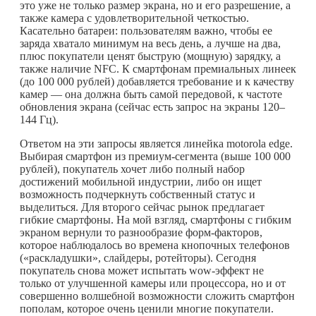
это уже не только размер экрана, но и его разрешение, а
также камера с удовлетворительной четкостью.
Касательно батареи: пользователям важно, чтобы ее
заряда хватало минимум на весь день, а лучше на два,
плюс покупатели ценят быструю (мощную) зарядку, а
также наличие NFC. К смартфонам премиальных линеек
(до 100 000 рублей) добавляется требование и к качеству
камер — она должна быть самой передовой, к частоте
обновления экрана (сейчас есть запрос на экраны 120–
144 Гц).
Ответом на эти запросы является линейка motorola edge.
Выбирая смартфон из премиум-сегмента (выше 100 000
рублей), покупатель хочет либо полный набор
достижений мобильной индустрии, либо он ищет
возможность подчеркнуть собственный статус и
выделиться. Для второго сейчас рынок предлагает
гибкие смартфоны. На мой взгляд, смартфоны с гибким
экраном вернули то разнообразие форм-факторов,
которое наблюдалось во времена кнопочных телефонов
(«раскладушки», слайдеры, ротейторы). Сегодня
покупатель снова может испытать wow-эффект не
только от улучшенной камеры или процессора, но и от
совершенно волшебной возможности сложить смартфон
пополам, которое очень ценили многие покупатели.