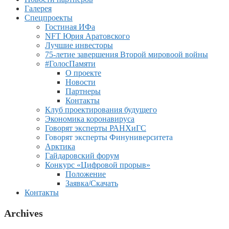
Галерея
Спецпроекты
Гостиная ИФа
NFT Юрия Аратовского
Лучшие инвесторы
75-летие завершения Второй мировоой войны
#ГолосПамяти
О проекте
Новости
Партнеры
Контакты
Клуб проектирования будущего
Экономика коронавируса
Говорят эксперты РАНХиГС
Говорят эксперты Финуниверситета
Арктика
Гайдаровский форум
Конкурс «Цифровой прорыв»
Положение
Заявка/Скачать
Контакты
Archives