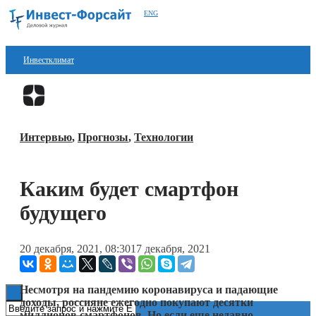
ENG
Инвестклимат
Финансы
Перейти в
Дзен
Инвестиции
Интервью
,
Прогнозы
,
Технологии
Блокчейн
Стартапы
Каким будет смартфон
Технологии
будущего
ESG
20 декабря, 2021, 08:30
17 декабря, 2021
Книги
Несмотря на пандемию коронавируса и падающие
доходы, россияне ежегодно покупают десятки
миллионов смартфонов. Но если еще недавно