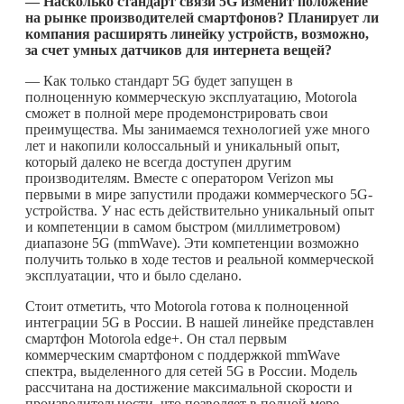
— Насколько стандарт связи 5G изменит положение
на рынке производителей смартфонов? Планирует ли
компания расширять линейку устройств, возможно,
за счет умных датчиков для интернета вещей?
— Как только стандарт 5G будет запущен в
полноценную коммерческую эксплуатацию, Motorola
сможет в полной мере продемонстрировать свои
преимущества. Мы занимаемся технологией уже много
лет и накопили колоссальный и уникальный опыт,
который далеко не всегда доступен другим
производителям. Вместе с оператором Verizon мы
первыми в мире запустили продажи коммерческого 5G-
устройства. У нас есть действительно уникальный опыт
и компетенции в самом быстром (миллиметровом)
диапазоне 5G (mmWave). Эти компетенции возможно
получить только в ходе тестов и реальной коммерческой
эксплуатации, что и было сделано.
Стоит отметить, что Motorola готова к полноценной
интеграции 5G в России. В нашей линейке представлен
смартфон Motorola edge+. Он стал первым
коммерческим смартфоном с поддержкой mmWave
спектра, выделенного для сетей 5G в России. Модель
рассчитана на достижение максимальной скорости и
производительности, что позволяет в полной мере