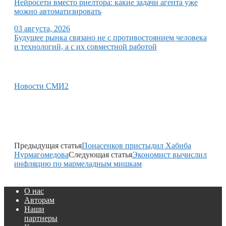
Нейросети вместо риелтора: какие задачи агента уже
можно автоматизировать
03 августа, 2026
Будущее рынка связано не с противостоянием человека
и технологий, а с их совместной работой
Новости СМИ2
Предыдущая статья
Понасенков пристыдил Хабиба
Нурмагомедова
Следующая статья
Экономист вычислил
инфляцию по мармеладным мишкам
О нас
Авторам
Наши
партнеры