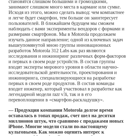
становятся слишком большими и громоздкими,
занимают слишком много места в кармане или сумке.
Исходя из этого, можно сделать вывод: чем компактнее
и легче будет смартфон, тем больше он заинтересует
пользователей. В ближайшем будущем мы сможем
наблюдать с вами эксперименты вендоров с формами и
размерами смартфонов. Мы в Motorola продолжаем
изучать данное направление; одной из ключевых задач
вышеупомянутой мною группы инновационных
разработок Motorola 312 Labs как раз являются
исследования и инжиниринг различных форм-факторов
и первых в своем роде устройств. В состав группы
входят эксперты мирового уровня в области научно-
исследовательской деятельности, проектирования и
инжиниринга, специализирующиеся на разработке
первых в своем роде продуктов. В состав команды
входит инженер, который участвовал в разработке как
легендарной модели razr v3i, так и в его
перевоплощении в «смартфон-раскладушку».
— Продукция компании Motorola долгое время
оставалась в топах продаж, счет шел на десятки
миллионов штук, что сравнимо с продажами новых
iPhone. Многие модели стали по-настоящему
культовыми. Как можно оценить интерес к