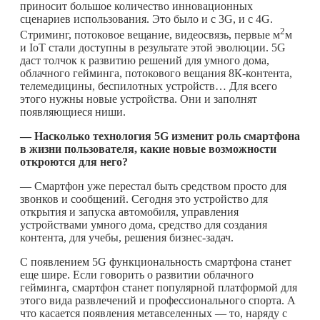
приносит большое количество инновационных
сценариев использования. Это было и с 3G, и c 4G.
2
Стриминг, потоковое вещание, видеосвязь, первые м
м
и IoT стали доступны в результате этой эволюции. 5G
даст толчок к развитию решений для умного дома,
облачного гейминга, потокового вещания 8К-контента,
телемедицины, беспилотных устройств… Для всего
этого нужны новые устройства. Они и заполнят
появляющиеся ниши.
— Насколько технология 5G изменит роль смартфона
в жизни пользователя, какие новые возможности
откроются для него?
— Смартфон уже перестал быть средством просто для
звонков и сообщений. Сегодня это устройство для
открытия и запуска автомобиля, управления
устройствами умного дома, средство для создания
контента, для учебы, решения бизнес-задач.
С появлением 5G функциональность смартфона станет
еще шире. Если говорить о развитии облачного
гейминга, смартфон станет популярной платформой для
этого вида развлечений и профессионального спорта. А
что касается появления метавселенных — то, наряду с