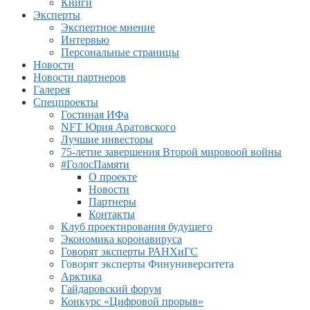
Книги
Эксперты
Экспертное мнение
Интервью
Персональные страницы
Новости
Новости партнеров
Галерея
Спецпроекты
Гостиная ИФа
NFT Юрия Аратовского
Лучшие инвесторы
75-летие завершения Второй мировоой войны
#ГолосПамяти
О проекте
Новости
Партнеры
Контакты
Клуб проектирования будущего
Экономика коронавируса
Говорят эксперты РАНХиГС
Говорят эксперты Финуниверситета
Арктика
Гайдаровский форум
Конкурс «Цифровой прорыв»