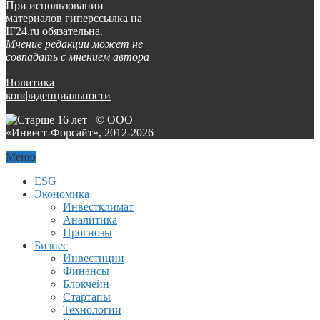
При использовании
материалов гиперссылка на
IF24.ru обязательна.
Мнение редакции может не
совпадать с мнением автора
Политика
конфиденциальности
© ООО
«Инвест-Форсайт», 2012-
2026
Меню
ESG
Экономика
Инвестклимат
Аналитика
Прогнозы
Бизнес
Инвестиции
Финансы
Блокчейн
Стартапы
Технологии