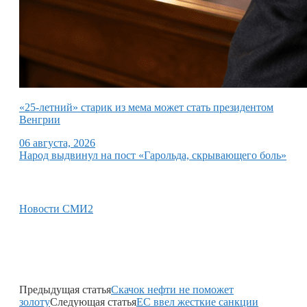
«25-летний» старик из мема может стать президентом
Венгрии
06 августа, 2026
Народ выдвинул на пост «Гарольда, скрывающего боль»
Новости СМИ2
Предыдущая статья
Скачок нефти не поможет
золоту
Следующая статья
ЕС ввел жесткие санкции