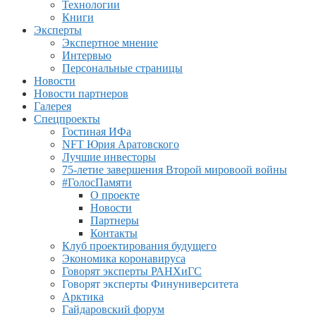
Технологии
Книги
Эксперты
Экспертное мнение
Интервью
Персональные страницы
Новости
Новости партнеров
Галерея
Спецпроекты
Гостиная ИФа
NFT Юрия Аратовского
Лучшие инвесторы
75-летие завершения Второй мировоой войны
#ГолосПамяти
О проекте
Новости
Партнеры
Контакты
Клуб проектирования будущего
Экономика коронавируса
Говорят эксперты РАНХиГС
Говорят эксперты Финуниверситета
Арктика
Гайдаровский форум