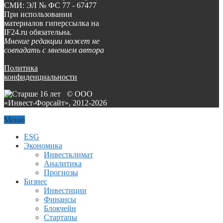
СМИ: ЭЛ № ФС 77 - 67477
При использовании
материалов гиперссылка на
IF24.ru обязательна.
Мнение редакции может не
совпадать с мнением автора
Политика
конфиденциальности
© ООО
«Инвест-Форсайт», 2012-
2026
Меню
ESG
Экономика
Инвестклимат
Аналитика
Прогнозы
Бизнес
Инвестиции
Финансы
Блокчейн
Стартапы