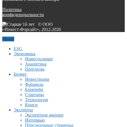
Политика
конфиденциальности
© ООО
«Инвест-Форсайт», 2012-
2026
Меню
ESG
Экономика
Инвестклимат
Аналитика
Прогнозы
Бизнес
Инвестиции
Финансы
Блокчейн
Стартапы
Технологии
Книги
Эксперты
Экспертное мнение
Интервью
Персональные страницы