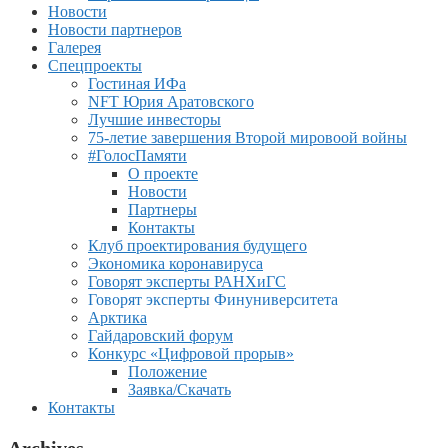
Новости
Новости партнеров
Галерея
Спецпроекты
Гостиная ИФа
NFT Юрия Аратовского
Лучшие инвесторы
75-летие завершения Второй мировоой войны
#ГолосПамяти
О проекте
Новости
Партнеры
Контакты
Клуб проектирования будущего
Экономика коронавируса
Говорят эксперты РАНХиГС
Говорят эксперты Финуниверситета
Арктика
Гайдаровский форум
Конкурс «Цифровой прорыв»
Положение
Заявка/Скачать
Контакты
Archives