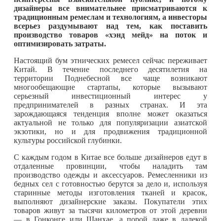
дизайнеры все внимательнее присматриваются к
традиционным ремеслам и технологиям, а инвесторы
всерьез раздумывают над тем, как поставить
производство товаров «хэнд мейд» на поток и
оптимизировать затраты.
Настоящий бум этнических ремесел сейчас переживает
Китай. В течение последнего десятилетия на
территории Поднебесной все чаще возникают
многообещающие стартапы, которые вызывают
серьезный инвестиционный интерес у
предпринимателей в разных странах. И эта
зарождающаяся тенденция вполне может оказаться
актуальной не только для популяризации азиатской
экзотики, но и для продвижения традиционной
культуры российской глубинки.
С каждым годом в Китае все больше дизайнеров едут в
отдаленные провинции, чтобы наладить там
производство одежды и аксессуаров. Ремесленники из
бедных сел с готовностью берутся за дело и, используя
старинные методы изготовления тканей и красок,
выполняют дизайнерские заказы. Покупатели этих
товаров живут за тысячи километров от этой деревни
— в Гонконге или Шанхае, а порой даже в далекой