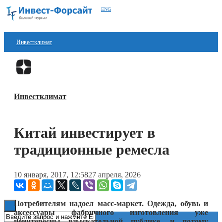
ENG
Инвестклимат
Финансы
Перейти в
Дзен
Инвестиции
Инвестклимат
Блокчейн
Стартапы
Китай инвестирует в
Технологии
традиционные ремесла
ESG
10 января, 2017, 12:58
27 апреля, 2026
Книги
Потребителям надоел масс-маркет. Одежда, обувь и
аксессуары фабричного изготовления уже
неинтересны взыскательной публике, и потому