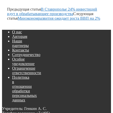
Предыдущая статья
В Ставрополье 24% инвестиций
идут в обрабатывающее производства
Следующая
статья
Минэкономразвития ожидает роста ВВП на 2%
О нас
Авторам
Наши
партнеры
Контакты
Сотрудничество
Особое
уведомление
Ограничение
ответственности
Политика
в
отношении
обработки
персональных
данных
Учредитель: Генкин А. С.