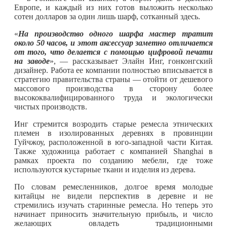
Европе, и каждый из них готов выложить несколько
сотен долларов за один лишь шарф, сотканный здесь.
«
На производство одного шарфа мастер тратит
около 50 часов, и этот аксессуар заметно отличается
от того, что делается с помощью цифровой печати
на заводе
», — рассказывает Элайн Инг, гонконгский
дизайнер. Работа ее компании полностью вписывается в
стратегию правительства страны — отойти от дешевого
массового производства в сторону более
высококвалифицированного труда и экологически
чистых производств.
Инг стремится возродить старые ремесла этнических
племен в изолированных деревнях в провинции
Гуйчжоу, расположенной в юго-западной части Китая.
Также художница работает с компанией Shanghai в
рамках проекта по созданию мебели, где тоже
используются кустарные ткани и изделия из дерева.
По словам ремесленников, долгое время молодые
китайцы не видели перспектив в деревне и не
стремились изучать старинные ремесла. Но теперь это
начинает приносить значительную прибыль, и число
желающих овладеть традиционными