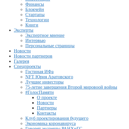
Финансы
Блокчейн
Стартапы
Технологии
Книги
Эксперты
Экспертное мнение
Интервью
Персональные страницы
Новости
Новости партнеров
Галерея
Спецпроекты
Гостиная ИФа
NFT Юрия Аратовского
Лучшие инвесторы
75-летие завершения Второй мировоой войны
#ГолосПамяти
О проекте
Новости
Партнеры
Контакты
Клуб проектирования будущего
Экономика коронавируса
Говорят эксперты РАНХиГС