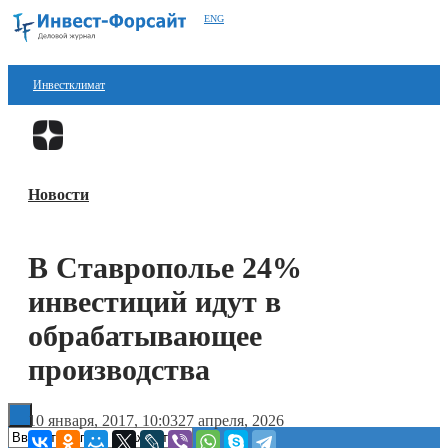
ENG
Инвестклимат
Финансы
Перейти в
Дзен
Инвестиции
Новости
Блокчейн
Стартапы
В Ставрополье 24%
Технологии
инвестиций идут в
ESG
обрабатывающее
производства
Книги
10 января, 2017, 10:03
27 апреля, 2026