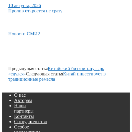
10 августа, 2026
Пролив откроется не сразу
Новости СМИ2
Предыдущая статья
Китайский биткоин-пузырь
«сдулся»
Следующая статья
Китай инвестирует в
традиционные ремесла
О нас
Авторам
Наши
партнеры
Контакты
Сотрудничество
Особое