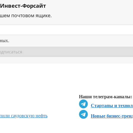
 Инвест-Форсайт
ашем почтовом ящике.
нных.
Перейти в
Перейти в
Д
Наши телеграм-каналы:
Стартапы и технол
пили саудовскую нефть
Новые бизнес-трен