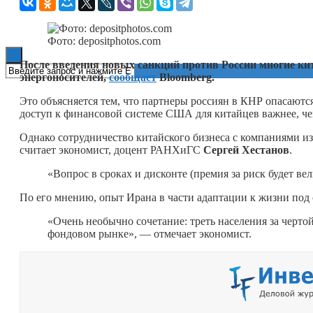
Книги
Фото: depositphotos.com
После введения новых санкций против России многие ки
энергоносителей,
сообщает
Bloomberg.
Это объясняется тем, что партнеры россиян в КНР опасаютс
доступ к финансовой системе США для китайцев важнее, чем
Однако сотрудничество китайского бизнеса с компаниями из 
считает экономист, доцент РАНХиГС
Сергей Хестанов
.
«Вопрос в сроках и дисконте (премия за риск будет вел
По его мнению, опыт Ирана в части адаптации к жизни под 
«Очень необычно сочетание: треть населения за черт
фондовом рынке», — отмечает экономист.