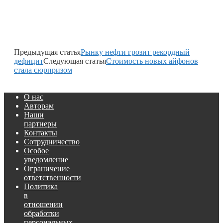
Предыдущая статья
Рынку нефти грозит рекордный
дефицит
Следующая статья
Стоимость новых айфонов
стала сюрпризом
О нас
Авторам
Наши
партнеры
Контакты
Сотрудничество
Особое
уведомление
Ограничение
ответственности
Политика
в
отношении
обработки
персональных