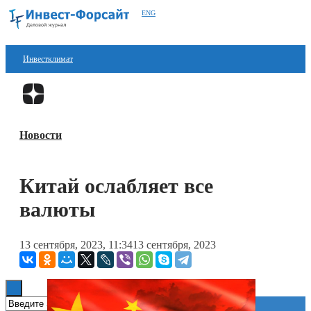
ENG
Инвестклимат
Финансы
Перейти в
Дзен
Инвестиции
Новости
Блокчейн
Стартапы
Китай ослабляет все
Технологии
валюты
ESG
13 сентября, 2023, 11:34
13 сентября, 2023
Книги