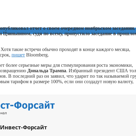
публиковал отчет о своем очередном ноябрьском заседании.
 Цзиньпином, судя по всему, пропустило заседание в прошло
Хотя такие встречи обычно проходят в конце каждого месяца,
 срок,
пишет
Bloomberg.
мет более серьезные меры для стимулирования роста экономики,
 возвращению
Дональда Трампа
. Избранный президент США тол
в. В последний раз он заявил, что ударит по так называемой гр
вым тарифом в размере 100%, если они создадут новую валюту,
 Инвест-Форсайт