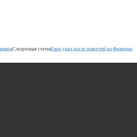
Трампа
Следующая статья
Евро упал после новостей из Франции