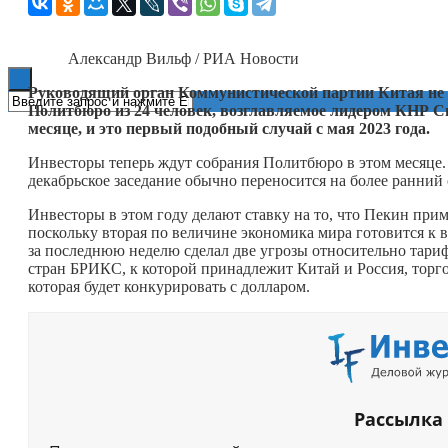
Книги
Александр Вильф / РИА Новости
Руководящий орган Коммунистической партии Китая не о
Политбюро из 24 человек, возглавляемое лидером КНР Си
месяце, и это первый подобный случай с мая 2023 года.
Инвесторы теперь ждут собрания Политбюро в этом месяце. 
декабрьское заседание обычно переносится на более ранний
Инвесторы в этом году делают ставку на то, что Пекин при
поскольку вторая по величине экономика мира готовится к
за последнюю неделю сделал две угрозы относительно тарифо
стран БРИКС, к которой принадлежит Китай и Россия, торго
которая будет конкурировать с долларом.
Рассылка