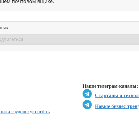
ашем почтовом ящике.
нных.
Перейти в
Перейти в
Д
Наши телеграм-каналы:
Стартапы и технол
Новые бизнес-трен
пили саудовскую нефть