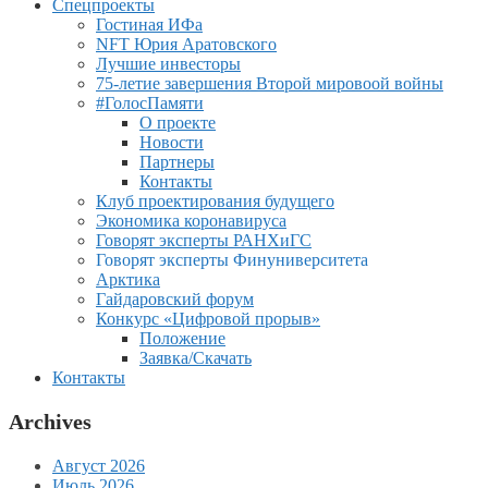
Спецпроекты
Гостиная ИФа
NFT Юрия Аратовского
Лучшие инвесторы
75-летие завершения Второй мировоой войны
#ГолосПамяти
О проекте
Новости
Партнеры
Контакты
Клуб проектирования будущего
Экономика коронавируса
Говорят эксперты РАНХиГС
Говорят эксперты Финуниверситета
Арктика
Гайдаровский форум
Конкурс «Цифровой прорыв»
Положение
Заявка/Скачать
Контакты
Archives
Август 2026
Июль 2026