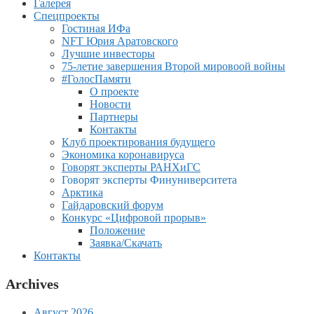
Галерея
Спецпроекты
Гостиная ИФа
NFT Юрия Аратовского
Лучшие инвесторы
75-летие завершения Второй мировоой войны
#ГолосПамяти
О проекте
Новости
Партнеры
Контакты
Клуб проектирования будущего
Экономика коронавируса
Говорят эксперты РАНХиГС
Говорят эксперты Финуниверситета
Арктика
Гайдаровский форум
Конкурс «Цифровой прорыв»
Положение
Заявка/Скачать
Контакты
Archives
Август 2026