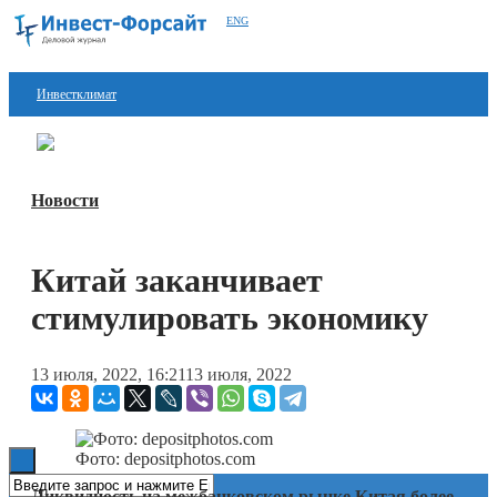
ENG
Инвестклимат
Финансы
Перейти в
Дзен
Инвестиции
Новости
Блокчейн
Китай заканчивает
Стартапы
стимулировать экономику
Технологии
ESG
13 июля, 2022, 16:21
13 июля, 2022
Книги
Фото: depositphotos.com
Ликвидность на межбанковском рынке Китая более