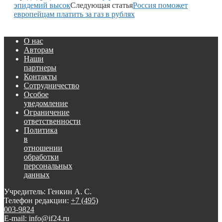
эпидемий высок
Следующая статья
Россия поможет
европейцам платить за газ в рублях
О нас
Авторам
Наши
партнеры
Контакты
Сотрудничество
Особое
уведомление
Ограничение
ответственности
Политика
в
отношении
обработки
персональных
данных
Учредитель: Генкин А. С.
Телефон редакции:
+7 (495)
003-9824
E-mail: info@if24.ru