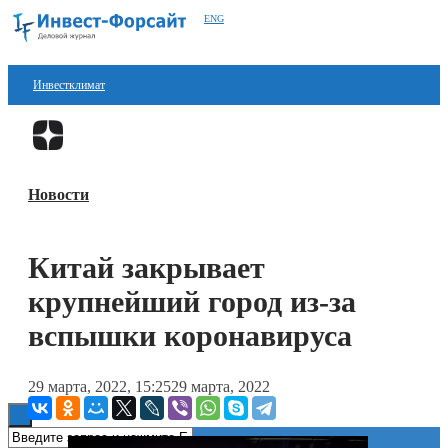
ENG
Инвестклимат
Финансы
Перейти в
Дзен
Инвестиции
Новости
Блокчейн
Стартапы
Китай закрывает
Технологии
крупнейший город из-за
ESG
вспышки коронавируса
Книги
29 марта, 2022, 15:25
29 марта, 2022