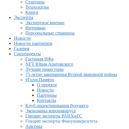
Стартапы
Технологии
Книги
Эксперты
Экспертное мнение
Интервью
Персональные страницы
Новости
Новости партнеров
Галерея
Спецпроекты
Гостиная ИФа
NFT Юрия Аратовского
Лучшие инвесторы
75-летие завершения Второй мировоой войны
#ГолосПамяти
О проекте
Новости
Партнеры
Контакты
Клуб проектирования будущего
Экономика коронавируса
Говорят эксперты РАНХиГС
Говорят эксперты Финуниверситета
Арктика