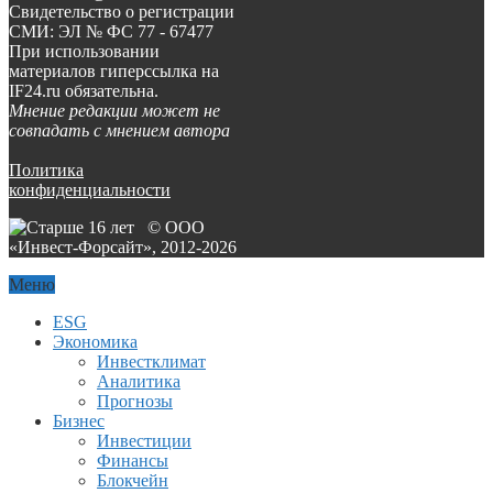
Свидетельство о регистрации
СМИ: ЭЛ № ФС 77 - 67477
При использовании
материалов гиперссылка на
IF24.ru обязательна.
Мнение редакции может не
совпадать с мнением автора
Политика
конфиденциальности
© ООО
«Инвест-Форсайт», 2012-
2026
Меню
ESG
Экономика
Инвестклимат
Аналитика
Прогнозы
Бизнес
Инвестиции
Финансы
Блокчейн