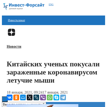
ENG
Инвестклимат
Финансы
Перейти в
Дзен
Инвестиции
Новости
Блокчейн
Стартапы
Китайских ученых покусали
Технологии
зараженные коронавирусом
ESG
летучие мыши
Книги
18 января, 2021, 09:24
17 января, 2021