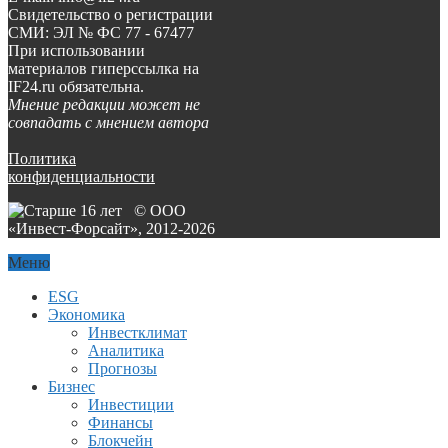
Свидетельство о регистрации
СМИ: ЭЛ № ФС 77 - 67477
При использовании
материалов гиперссылка на
IF24.ru обязательна.
Мнение редакции может не
совпадать с мнением автора
Политика
конфиденциальности
© ООО
«Инвест-Форсайт», 2012-
2026
Меню
ESG
Экономика
Инвестклимат
Аналитика
Прогнозы
Бизнес
Инвестиции
Финансы
Блокчейн