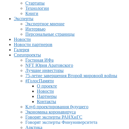
Стартапы
Технологии
Книги
Эксперты
Экспертное мнение
Интервью
Персональные страницы
Новости
Новости партнеров
Галерея
Спецпроекты
Гостиная ИФа
NFT Юрия Аратовского
Лучшие инвесторы
75-летие завершения Второй мировоой войны
#ГолосПамяти
О проекте
Новости
Партнеры
Контакты
Клуб проектирования будущего
Экономика коронавируса
Говорят эксперты РАНХиГС
Говорят эксперты Финуниверситета
Арктика