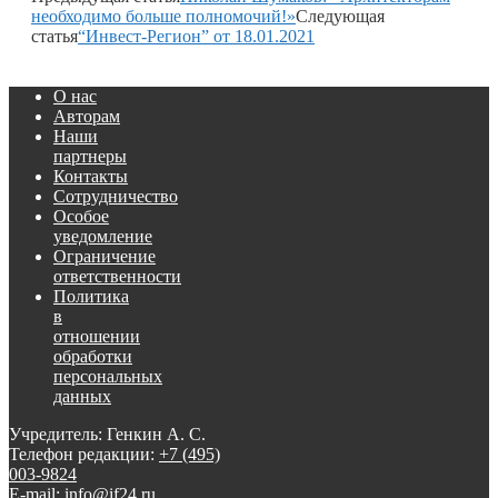
необходимо больше полномочий!»
Следующая
статья
“Инвест-Регион” от 18.01.2021
О нас
Авторам
Наши
партнеры
Контакты
Сотрудничество
Особое
уведомление
Ограничение
ответственности
Политика
в
отношении
обработки
персональных
данных
Учредитель: Генкин А. С.
Телефон редакции:
+7 (495)
003-9824
E-mail: info@if24.ru