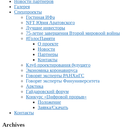
Новости партнеров
Галерея
Спецпроекты
Гостиная ИФа
NFT Юрия Аратовского
Лучшие инвесторы
75-летие завершения Второй мировоой войны
#ГолосПамяти
О проекте
Новости
Партнеры
Контакты
Клуб проектирования будущего
Экономика коронавируса
Говорят эксперты РАНХиГС
Говорят эксперты Финуниверситета
Арктика
Гайдаровский форум
Конкурс «Цифровой прорыв»
Положение
Заявка/Скачать
Контакты
Archives