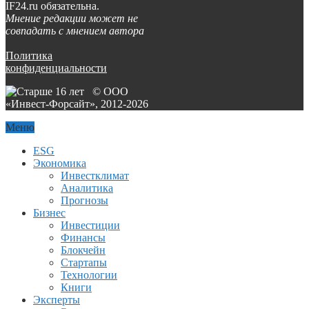
IF24.ru обязательна.
Мнение редакции может не
совпадать с мнением автора
Политика
конфиденциальности
© ООО
«Инвест-Форсайт», 2012-
2026
Меню
ESG
Экономика
Инвестклимат
Аналитика
Прогнозы
Бизнес
Инвестиции
Финансы
Блокчейн
Стартапы
Технологии
Книги
Эксперты