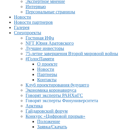
Экспертное мнение
Интервью
Персональные страницы
Новости
Новости партнеров
Галерея
Спецпроекты
Гостиная ИФа
NFT Юрия Аратовского
Лучшие инвесторы
75-летие завершения Второй мировоой войны
#ГолосПамяти
О проекте
Новости
Партнеры
Контакты
Клуб проектирования будущего
Экономика коронавируса
Говорят эксперты РАНХиГС
Говорят эксперты Финуниверситета
Арктика
Гайдаровский форум
Конкурс «Цифровой прорыв»
Положение
Заявка/Скачать