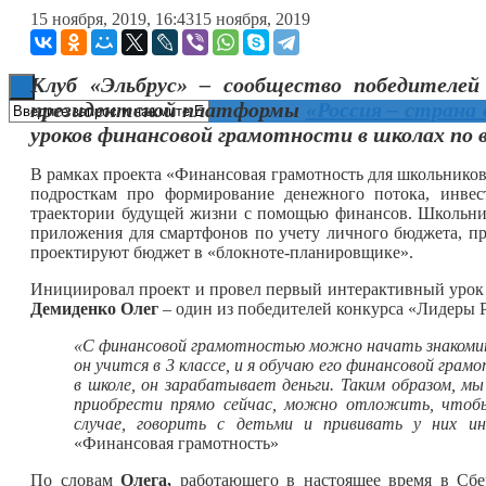
15 ноября, 2019, 16:43
15 ноября, 2019
Книги
Клуб «Эльбрус» – сообщество победителей 
президентской платформы
«Россия – страна
уроков финансовой грамотности в школах по в
В рамках проекта «Финансовая грамотность для школьнико
подросткам про формирование денежного потока, инвес
траектории будущей жизни с помощью финансов. Школьни
приложения для смартфонов по учету личного бюджета, п
проектируют бюджет в «блокноте-планировщике».
Инициировал проект и провел первый интерактивный урок
Демиденко Олег
– один из победителей конкурса «Лидеры 
«С финансовой грамотностью можно начать знакомитьс
он учится в 3 классе, и я обучаю его финансовой гра
в школе, он зарабатывает деньги. Таким образом, м
приобрести прямо сейчас, можно отложить, чтобы
случае, говорить с детьми и прививать у них и
«Финансовая грамотность»
По словам
Олега,
работающего в настоящее время в Сбе