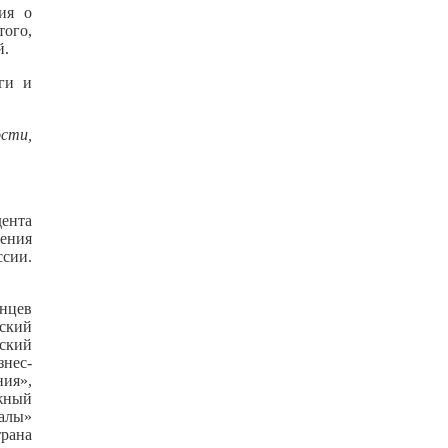
ия о
того,
й.
ги и
сти,
дента
чения
сии.
нцев
йский
йский
знес-
ия»,
жный
налы»
трана