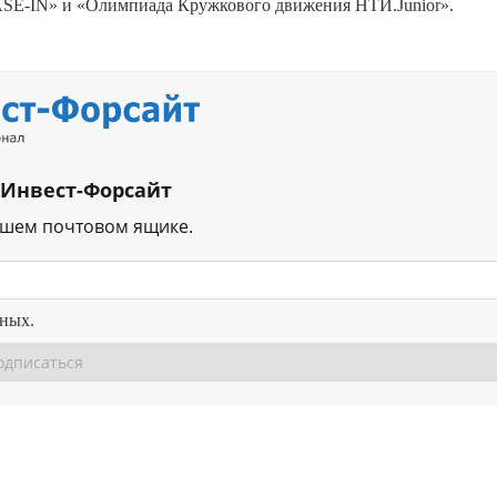
SE-IN» и «Олимпиада Кружкового движения НТИ.Junior».
 Инвест-Форсайт
ашем почтовом ящике.
нных.
Перейти в
Перейти в
Д