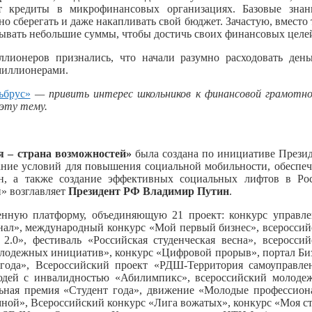
 кредиты в микрофинансовых организациях. Базовые знан
 сберегать и даже накапливать свой бюджет. Зачастую, вместо 
дывать небольшие суммы, чтобы достичь своих финансовых целе
ионеров признались, что начали разумно расходовать день
 миллионерами.
ьбрус»
— привить интерес школьников к финансовой грамотно
эту тему.
 – страна возможностей»
была создана по инициативе Прези
ние условий для повышения социальной мобильности, обеспе
н, а также создание эффективных социальных лифтов в Рос
» возглавляет
Президент РФ Владимир Путин
.
енную платформу, объединяющую 21 проект: конкурс управле
нал», международный конкурс «Мой первый бизнес», всеросси
.0», фестиваль «Российская студенческая весна», всеросси
олодежных инициатив», конкурс «Цифровой прорыв», портал Би
ода», Всероссийский проект «РДШ-Территория самоуправлен
людей с инвалидностью «Абилимпикс», всероссийский молоде
льная премия «Студент года», движение «Молодые профессио
о мной», Всероссийский конкурс «Лига вожатых», конкурс «Моя с