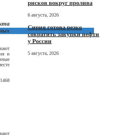
рисков вокруг пролива
6 августа, 2026
екта
Сирия готова резко
тных
сократить закупки нефти
у России
ывают
5 августа, 2026
ия и
нные
месте
№1468
вают