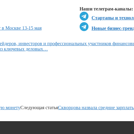
Наши телеграм-каналы:
Стартапы и технол
 в Москве 13-15 мая
Новые бизнес-трен
ейдеров, инвесторов и профессиональных участников финансов
 из ключевых деловых…
ую монету
Следующая статья
Скворцова назвала средние зарплат