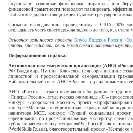
впутаны в различные финансовые пирамиды или берут
финансовой грамотности позволяют планировать, эффективно
чтобы взять дорогостоящий кредит, можно регулярно откла
Согласно исследованию, проведенному в США, 90% милл
откладывать часть своего дохода задолго до того, как стали
Основная цель нового проекта
Клуба Лидеров России «Эл
чтобы, впоследствии, дети могли самостоятельно изучать 
Информационная справка:
Автономная некоммерческая организация (АНО) «Россия
РФ Владимира Путина. Ключевые цели организации: созда
личностной и профессиональной самореализации гражда
Наблюдательный совет АНО «Россия – страна возможностей
АНО «Россия – страна возможностей» развивает одноим
«Лидеры России», студенческая олимпиада «Я – профессио
конкурс «Доброволец России», проект «Профстажировки 2
конкурс «Мастера гостеприимства», «Грантовый конкурс м
навигатора МСП, конкурс «Лучший социальный проект г
соревнования по профессиональному мастерству среди 
кубок по менеджменту «Управляй!», Российская национа
(WorldSkills Russia), благотворительный проект «Мечтай с