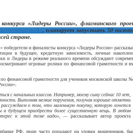
конкурса «Лидеры России», флагманского про
 возможностей»
, планирует запустить 50 пило
сей стране.
в» победители и финалисты конкурса «Лидеры России» рассказ
тиции в будущее, кредитную зависимость, личные накоплен
ки и Лидеры в режиме реального времени обсуждают совреме
росматривают игровые ролики по финансовой грамотности и в
 по финансовой грамотности для учеников московской школы 
России».
я с начальных классов. Например, моему сыну сейчас 10 лет,
мотности. Выполняя мелкие поручения, получая хорошие отметки
ы рассуждаем о том, что маленькую покупку, которую хочется
 в будущем приобрести более существенную вещь. В любом
нтерес к этой теме надо», —
рассказывает автор проекта
рбанке РФ, люди часто попадают на уловки мошенников, бы