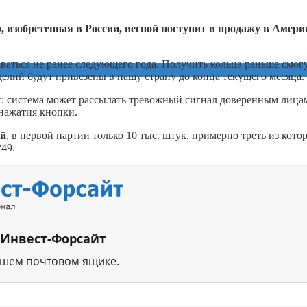
 изобретенная в России, весной поступит в продажу в Амери
ваться не ранее следующего года. Получить кольца раньше смог
делий будут привезены в нашу страну до конца текущего месяца.
т: система может рассылать тревожный сигнал доверенным лица
 нажатия кнопки.
ий
, в первой партии только 10 тыс. штук, примерно треть из кото
49.
 Инвест-Форсайт
ашем почтовом ящике.