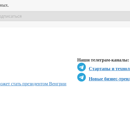
нных.
Перейти в
Перейти в
Д
Наши телеграм-каналы:
Стартапы и технол
Новые бизнес-трен
может стать президентом Венгрии