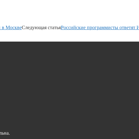
и в Москве
Следующая статья
Российские программисты ответят 
льна.