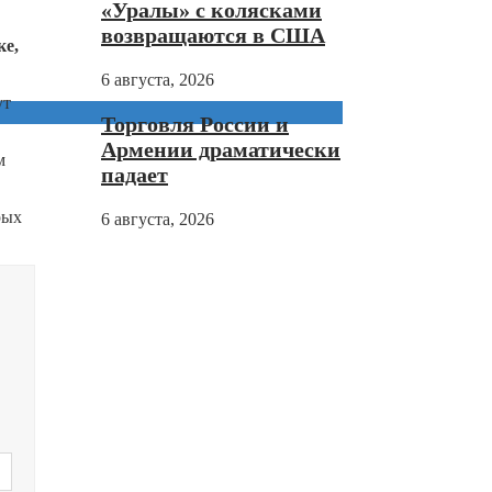
«Уралы» с колясками
возвращаются в США
ке,
6 августа, 2026
ут
Торговля России и
Армении драматически
м
падает
рых
6 августа, 2026