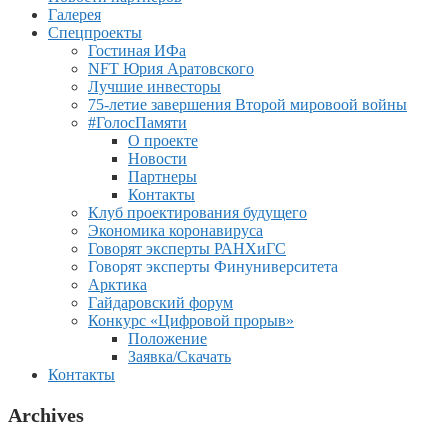
Галерея
Спецпроекты
Гостиная ИФа
NFT Юрия Аратовского
Лучшие инвесторы
75-летие завершения Второй мировоой войны
#ГолосПамяти
О проекте
Новости
Партнеры
Контакты
Клуб проектирования будущего
Экономика коронавируса
Говорят эксперты РАНХиГС
Говорят эксперты Финуниверситета
Арктика
Гайдаровский форум
Конкурс «Цифровой прорыв»
Положение
Заявка/Скачать
Контакты
Archives