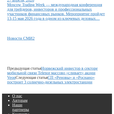
27 апреля, 2026
Moscow Trading Week — международная конференция
для трейдеров, инвесторов и профессиональных
участников финансовых рынков. Мероприятие пройдет
13-15 мая 2026 года в одном из ключевых деловых…
Новости СМИ2
Предыдущая статья
Норвежский инвестор в секторе
мобильной связи Telenor массово «сливает» акции
Veon
Следующая статья
СП «Реновы» и «Роснано»
построит 3 солнечно-дизельных электростанции
О нас
Авторам
Наши
партнеры