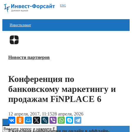
ENG
Инвестклимат
Финансы
Перейти в
Дзен
Инвестиции
Новости партнеров
Блокчейн
Стартапы
Конференция по
Технологии
банковскому маркетингу и
ESG
продажам FiNPLACE 6
Книги
12 апреля, 2017, 11:15
28 апреля, 2026
Ежегодная конференция по онлайн и оффлайн-