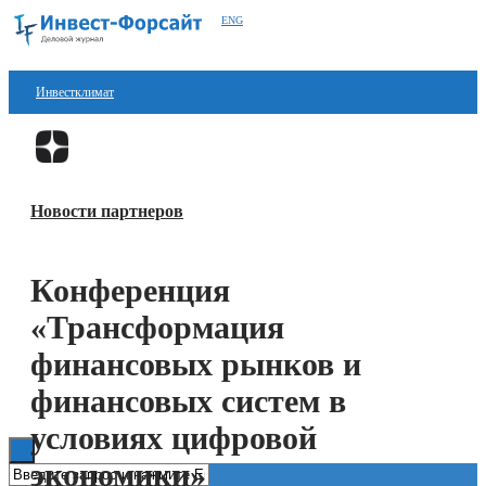
ENG
Инвестклимат
Финансы
Перейти в
Дзен
Инвестиции
Новости партнеров
Блокчейн
Стартапы
Конференция
Технологии
«Трансформация
ESG
финансовых рынков и
финансовых систем в
Книги
условиях цифровой
экономики»