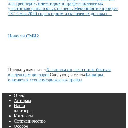
для трейдеров, инвесторов и профессиональных
участников финансовых рынков. Мероприятие пройдет
13-15 мая 2026 года в одном из ключевых деловых…
Новости СМИ2
Предыдущая статья
Хазин сказал, чего стоит бояться
владельцам долларов
Следующая статья
Банкиры
опасаются «супермедвежьего» тренда
О нас
Авторам
Наши
партнеры
Контакты
Сотрудничество
Особое