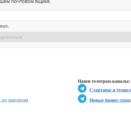
ашем почтовом ящике.
нных.
Перейти в
Перейти в
Д
Наши телеграм-каналы:
Стартапы и технол
 по зарплатам
Новые бизнес-трен