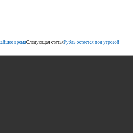
жайшее время
Следующая статья
Рубль остается под угрозой